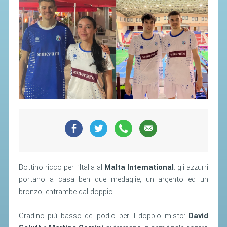
SEGRETERIA FEDERALE
CONTATTI
AVVISI E BANDI
CIRCOLARI
RESPONSABILITÀ SOCIALE
SAFEGUARDING
RICHIESTA PATROCINIO
GIUSTIZIA FEDERALE
REGOLAMENTI
Bottino ricco per l'Italia al
Malta International
: gli azzurri
PROVVEDIMENTI
portano a casa ben due medaglie, un argento ed un
bronzo, entrambe dal doppio.
ORGANI DI GIUSTIZIA FEDERALE
Gradino più basso del podio per il doppio misto:
David
MAGLIA AZZURRA