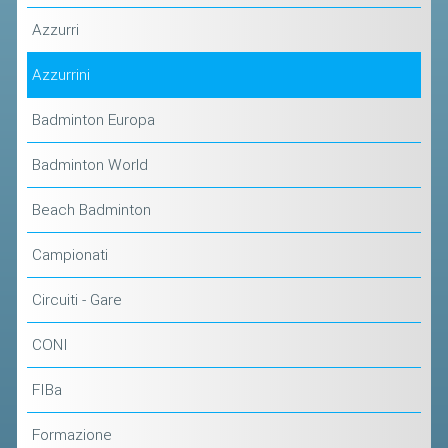
ACCEDI AL TESSERAMENTO ON
Azzurri
LINE
ASSICURAZIONE
Azzurrini
MODULI
Badminton Europa
AFFILIARE UN ESD
Badminton World
GARE ED EVENTI
Beach Badminton
CALENDARIO
Campionati
COMUNICATI
Circuiti - Gare
ALBO D'ORO CAMPIONATI ITALIANI
CONI
CAMPIONATI A SQUADRE
EVENTI INTERNAZIONALI
FIBa
CLASSIFICHE NAZIONALI
Formazione