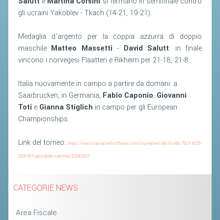
Salutt
e
Martina Corsini
si fermano in semifinale contro
gli ucraini Yakoblev - Tkach (14-21, 19-21).
STAFF TECNICO
Medaglia d'argento per la coppia azzurra di doppio
CTF – PALABADMINTON
maschile
Matteo Massetti
-
David Salutt
: in finale
ATLETI D'INTERESSE NAZIONALE
vincono i norvegesi Flaatten e Rikheim per 21-18, 21-8.
SCHEDE ATLETI
Italia nuovamente in campo a partire da domani: a
VOLA CON NOI
Saarbrucken, in Germania,
Fabio Caponio
,
Giovanni
CENTRI TECNICI TERRITORIALI
Toti
e
Gianna Stiglich
in campo per gli European
Championships.
COMMISSIONE ATLETI
Link del torneo:
https://www.tournamentsoftware.com/tournament/a6c91d48-75c3-4025-
TESSERAMENTO
9229-f67ca63c6bdb/matches/20240407
AFFILIAZIONE E TESSERAMENTO
CATEGORIE NEWS
QUOTE E TASSE
CONVENZIONI
Area Fiscale