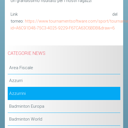
Un grandissimo risultato per i nostri ragazzi.
Link del
torneo:
https://www.tournamentsoftware.com/sport/tourname
id=A6C91D48-75C3-4025-9229-F67CA63C6BDB&draw=6
CATEGORIE NEWS
Area Fiscale
Azzurri
Azzurrini
Badminton Europa
Badminton World