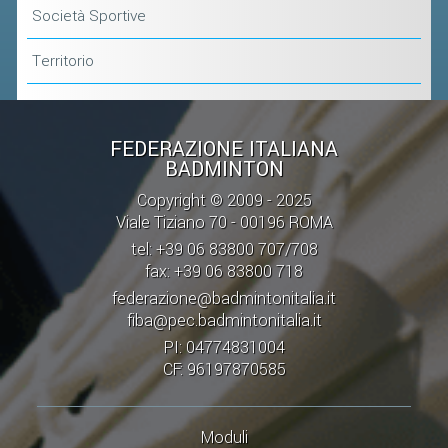
Società Sportive
Territorio
FEDERAZIONE ITALIANA
BADMINTON
Copyright © 2009 - 2025
Viale Tiziano 70 - 00196 ROMA
tel: +39 06 83800 707/708
fax: +39 06 83800 718
federazione@badmintonitalia.it
fiba@pec.badmintonitalia.it
PI: 04774831004
CF: 96197870585
Moduli