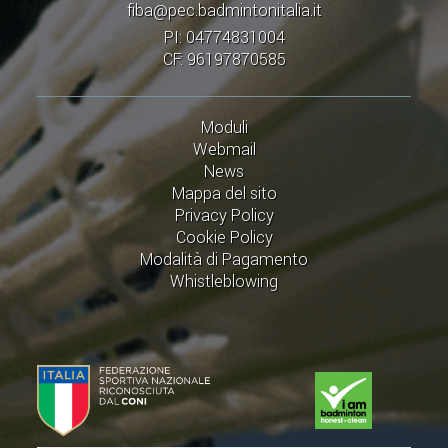
fiba@pec.badmintonitalia.it
PI: 04774831004
CF: 96197870585
Moduli
Webmail
News
Mappa del sito
Privacy Policy
Cookie Policy
Modalità di Pagamento
Whistleblowing