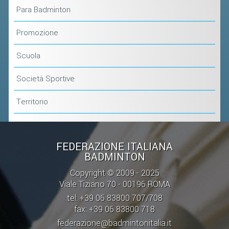
Para Badminton
Promozione
Scuola
Società Sportive
Territorio
FEDERAZIONE ITALIANA
BADMINTON
Copyright © 2009 - 2025
Viale Tiziano 70 - 00196 ROMA
tel: +39 06 83800 707/708
fax: +39 06 83800 718
federazione@badmintonitalia.it