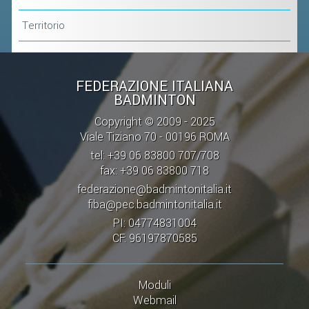
Territorio
FEDERAZIONE ITALIANA
BADMINTON
Copyright © 2009 - 2025
Viale Tiziano 70 - 00196 ROMA
tel: +39 06 83800 707/708
fax: +39 06 83800 718
federazione@badmintonitalia.it
fiba@pec.badmintonitalia.it
PI: 04774831004
CF: 96197870585
Moduli
Webmail