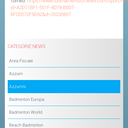
Torneo:
https://www.tournamentsoftware.com/sport/ma
id=A2D11BF1-551F-4D79-B0D7-
6FCD572F9D92&d=20230807
CATEGORIE NEWS
Area Fiscale
Azzurri
Azzurrini
Badminton Europa
Badminton World
Beach Badminton