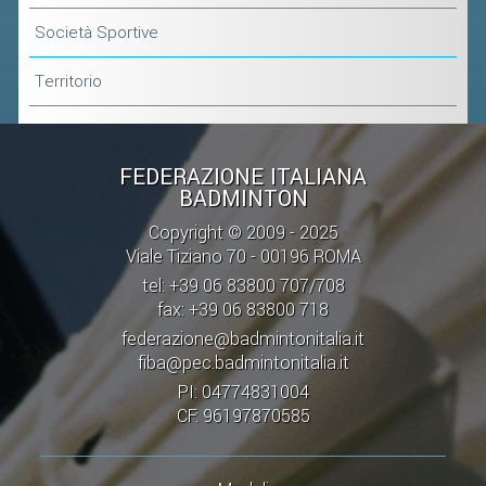
Società Sportive
Territorio
FEDERAZIONE ITALIANA
BADMINTON
Copyright © 2009 - 2025
Viale Tiziano 70 - 00196 ROMA
tel: +39 06 83800 707/708
fax: +39 06 83800 718
federazione@badmintonitalia.it
fiba@pec.badmintonitalia.it
PI: 04774831004
CF: 96197870585