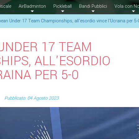
iscale
AirBadminton
Pickleball
Bandi Pubblici
Vola con No
ean Under 17 Team Championships, all'esordio vince l'Ucraina per 5-
UNDER 17 TEAM
IPS, ALL'ESORDIO
RAINA PER 5-0
Pubblicato: 04 Agosto 2023