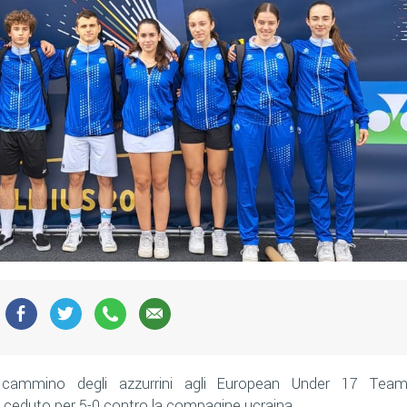
 cammino degli azzurrini agli European Under 17 Tea
ha ceduto per 5-0 contro la compagine ucraina.