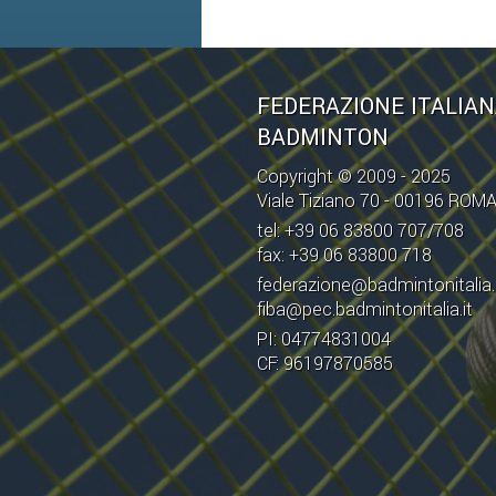
FEDERAZIONE ITALIA
BADMINTON
Copyright © 2009 - 2025
Viale Tiziano 70 - 00196 ROM
tel: +39 06 83800 707/708
fax: +39 06 83800 718
federazione@badmintonitalia.
fiba@pec.badmintonitalia.it
PI: 04774831004
CF: 96197870585