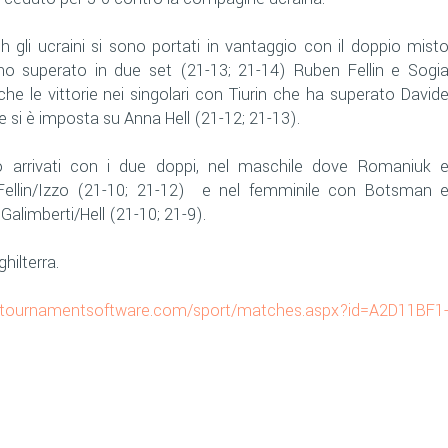
h gli ucraini si sono portati in vantaggio con il doppio mist
o superato in due set (21-13; 21-14) Ruben Fellin e Sogi
he le vittorie nei singolari con Tiurin che ha superato David
e si è imposta su Anna Hell (21-12; 21-13).
no arrivati con i due doppi, nel maschile dove Romaniuk 
Fellin/Izzo (21-10; 21-12) e nel femminile con Botsman 
limberti/Hell (21-10; 21-9).
hilterra.
.tournamentsoftware.com/sport/matches.aspx?id=A2D11BF1