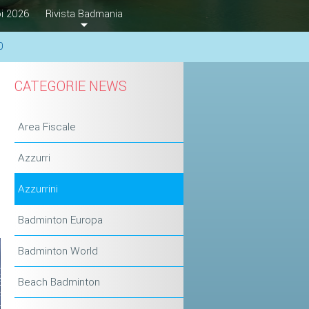
i 2026
Rivista Badmania
0
CATEGORIE NEWS
Area Fiscale
Azzurri
Azzurrini
Badminton Europa
Badminton World
Beach Badminton