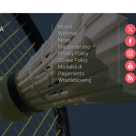
Moduli
NA
Webmail
News
Mappa del sito
Privacy Policy
A
Cookie Policy
Modalità di
Pagamento
it
Whistleblowing