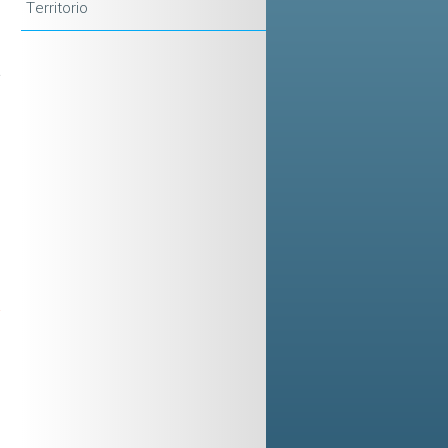
Territorio
o
a
e
e
e
-