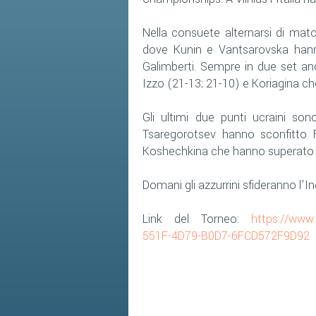
Nella consuete alternarsi di matc
dove Kunin e Vantsarovska hann
Galimberti. Sempre in due set anc
Izzo (21-13; 21-10) e Koriagina ch
Gli ultimi due punti ucraini so
Tsaregorotsev hanno sconfitto 
Koshechkina che hanno superato Ga
Domani gli azzurrini sfideranno l'Ing
Link del Torneo:
https://www
551F-4D79-B0D7-6FCD572F9D92