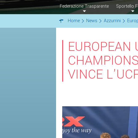
Federazione Trasparente
Sportello F
Home
News
Azzurrini
Europ
EUROPEAN 
CHAMPIONSH
VINCE L'UC