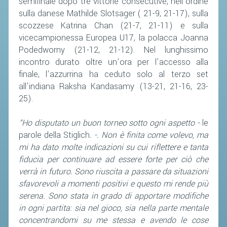
semifinale dopo tre vittorie consecutive, nell’ordine
sulla danese Mathilde Slotsager ( 21-9, 21-17), sulla
STAFF TECNICO
scozzese Katrina Chan (21-7, 21-11) e sulla
vicecampionessa Europea U17, la polacca Joanna
CTF – PALABADMINTON
Podedworny (21-12, 21-12). Nel lunghissimo
ATLETI D'INTERESSE NAZIONALE
incontro durato oltre un’ora per l’accesso alla
finale, l’azzurrina ha ceduto solo al terzo set
SCHEDE ATLETI
all’indiana Raksha Kandasamy (13-21, 21-16, 23-
VOLA CON NOI
25).
CENTRI TECNICI TERRITORIALI
“Ho disputato un buon torneo sotto ogni aspetto -
le
COMMISSIONE ATLETI
parole della Stiglich
. -. Non è finita come volevo, ma
mi ha dato molte indicazioni su cui riflettere e tanta
TESSERAMENTO
fiducia per continuare ad essere forte per ciò che
verrà in futuro. Sono riuscita a passare da situazioni
AFFILIAZIONE E TESSERAMENTO
sfavorevoli a momenti positivi e questo mi rende più
serena. Sono stata in grado di apportare modifiche
QUOTE E TASSE
in ogni partita: sia nel gioco, sia nella parte mentale
CONVENZIONI
concentrandomi su me stessa e avendo le cose