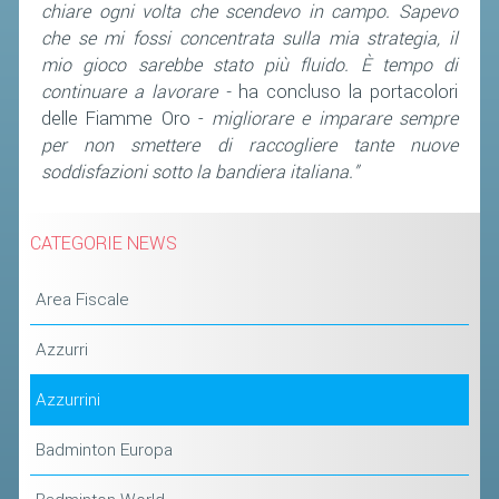
chiare ogni volta che scendevo in campo. Sapevo
ACCEDI AL TESSERAMENTO ON
che se mi fossi concentrata sulla mia strategia, il
LINE
mio gioco sarebbe stato più fluido. È tempo di
ASSICURAZIONE
continuare a lavorare -
ha concluso la portacolori
MODULI
delle Fiamme Oro -
migliorare e imparare sempre
per non smettere di raccogliere tante nuove
AFFILIARE UN ESD
soddisfazioni sotto la bandiera italiana.”
GARE ED EVENTI
CATEGORIE NEWS
CALENDARIO
Area Fiscale
COMUNICATI
Azzurri
ALBO D'ORO CAMPIONATI ITALIANI
CAMPIONATI A SQUADRE
Azzurrini
EVENTI INTERNAZIONALI
Badminton Europa
CLASSIFICHE NAZIONALI