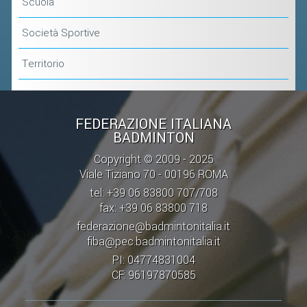
CLASSIFICHE 2016-2023
Scuola
ATLETI D'INTERESSE NAZIONALE
Società Sportive
SCHEDE ATLETI
Territorio
PROMOZIONE
FEDERAZIONE ITALIANA
NUOVI GIOCHI DELLA GIOVENTÙ
BADMINTON
PROGETTO SHUTTLE TIME
Copyright © 2009 - 2025
TROFEO CONI
Viale Tiziano 70 - 00196 ROMA
tel: +39 06 83800 707/708
ENTI DI PROMOZIONE SPORTIVA
fax: +39 06 83800 718
PROGETTI CONI
federazione@badmintonitalia.it
PROGETTI SPORT E SALUTE
fiba@pec.badmintonitalia.it
PI: 04774831004
CF: 96197870585
FORMAZIONE