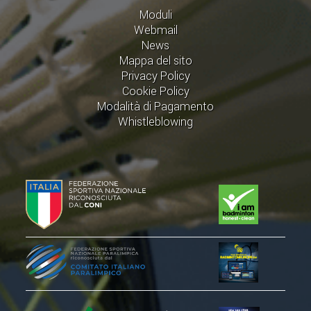
VOLA CON NOI
Moduli
Webmail
DIRIGENTI
News
CORSI
Mappa del sito
Privacy Policy
MATERIALE DIDATTICO
Cookie Policy
DOCUMENTAZIONE E RICERCA
Modalità di Pagamento
Whistleblowing
CONVENZIONI UNIVERSITÀ
DOCENTI FORMATORI
(D)ISTANTI DI B@DMINTON
ALBI FEDERALI
FEDERAZIONE TRASPARENTE
AMMISSIONE, AFFILIAZIONE E
REVOCA DI SOCIETÀ, ASSOCIAZIONI
E TESSERATI