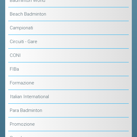
Badminton World
CLASSIFICHE 2013-2020
MODULI
Beach Badminton
MANIFESTAZIONI SPORTIVE
Campionati
UFFICIALI DI GARA
Circuiti - Gare
RICHIESTA TORNEI
EVENTI SOSTENIBILI
CONI
FIBa
PARA BADMINTON
Formazione
L'ATTIVITÀ
TESSERAMENTO
Italian International
REGOLAMENTI
Para Badminton
GARE
Promozione
STAFF TECNICO