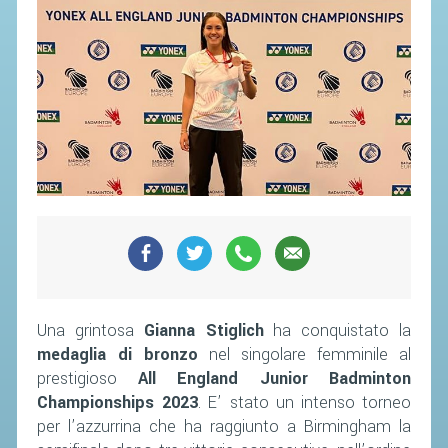
SEGRETERIA FEDERALE
CONTATTI
AVVISI E BANDI
CIRCOLARI
RESPONSABILITÀ SOCIALE
SAFEGUARDING
RICHIESTA PATROCINIO
GIUSTIZIA FEDERALE
REGOLAMENTI
Una grintosa
Gianna Stiglich
ha conquistato la
PROVVEDIMENTI
medaglia di bronzo
nel singolare femminile al
prestigioso
All England Junior Badminton
ORGANI DI GIUSTIZIA FEDERALE
Championships 2023
. E’ stato un intenso torneo
per l’azzurrina che ha raggiunto a Birmingham la
MAGLIA AZZURRA