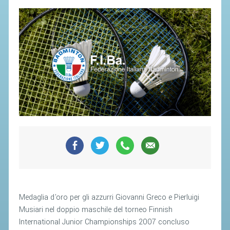
SEGRETERIA FEDERALE
CONTATTI
AVVISI E BANDI
CIRCOLARI
RESPONSABILITÀ SOCIALE
SAFEGUARDING
RICHIESTA PATROCINIO
GIUSTIZIA FEDERALE
REGOLAMENTI
PROVVEDIMENTI
Medaglia d'oro per gli azzurri Giovanni Greco e Pierluigi
ORGANI DI GIUSTIZIA FEDERALE
Musiari nel doppio maschile del torneo Finnish
International Junior Championships 2007 concluso
MAGLIA AZZURRA