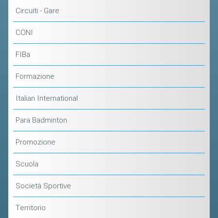
CLASSIFICHE 2013-2020
Circuiti - Gare
MODULI
CONI
MANIFESTAZIONI SPORTIVE
UFFICIALI DI GARA
FIBa
RICHIESTA TORNEI
Formazione
EVENTI SOSTENIBILI
Italian International
PARA BADMINTON
Para Badminton
L'ATTIVITÀ
Promozione
TESSERAMENTO
Scuola
REGOLAMENTI
Società Sportive
GARE
STAFF TECNICO
Territorio