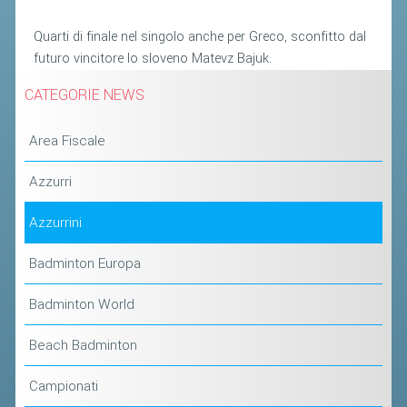
ACCEDI AL TESSERAMENTO ON
LINE
Quarti di finale nel singolo anche per Greco, sconfitto dal
futuro vincitore lo sloveno Matevz Bajuk.
ASSICURAZIONE
CATEGORIE NEWS
MODULI
AFFILIARE UN ESD
Area Fiscale
GARE ED EVENTI
Azzurri
Azzurrini
CALENDARIO
COMUNICATI
Badminton Europa
ALBO D'ORO CAMPIONATI ITALIANI
Badminton World
CAMPIONATI A SQUADRE
Beach Badminton
EVENTI INTERNAZIONALI
CLASSIFICHE NAZIONALI
Campionati