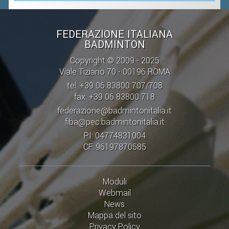
CLASSIFICHE 2016-2023
ATLETI D'INTERESSE NAZIONALE
FEDERAZIONE ITALIANA
SCHEDE ATLETI
BADMINTON
Copyright © 2009 - 2025
PROMOZIONE
Viale Tiziano 70 - 00196 ROMA
tel: +39 06 83800 707/708
NUOVI GIOCHI DELLA GIOVENTÙ
fax: +39 06 83800 718
PROGETTO SHUTTLE TIME
federazione@badmintonitalia.it
fiba@pec.badmintonitalia.it
TROFEO CONI
PI: 04774831004
ENTI DI PROMOZIONE SPORTIVA
CF: 96197870585
PROGETTI CONI
PROGETTI SPORT E SALUTE
Moduli
Webmail
News
FORMAZIONE
Mappa del sito
Privacy Policy