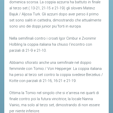
domenica scorsa. La coppia azzurra ha battuto in finale
al terzo set ( 13-21, 21-15 e 21-19) gli sloveni Matevz
STAFF TECNICO
Bajuk / Aljosa Turk. Gli azzurri dopo aver perso il primo
CTF – PALABADMINTON
set sono saliti in cattedra, dimostrando che attualmente
sono uno dei doppi junior piu'forti in europa.
ATLETI D'INTERESSE NAZIONALE
SCHEDE ATLETI
Nella semifinali contro i croati Igor Cimbur e Zvonimir
Holbling la coppia italiana ha chiuso l'incontro con
VOLA CON NOI
parziali di 21-9 e 21-10.
CENTRI TECNICI TERRITORIALI
Abbiamo sfiorato anche una semifinale nel doppio
COMMISSIONE ATLETI
femminile con Tomio / Von Hepperger. La coppia italiana
ha perso al terzo set contro la coppia svedese Berzelius /
TESSERAMENTO
Kotte con parziali di 21-16, 16-21 e 21-19.
AFFILIAZIONE E TESSERAMENTO
Ottima la Tomio nel singolo che si e'arresa nei quarti di
QUOTE E TASSE
finale contro poi la futura vincitrice, la locale Nanna
Vainio, ma solo al terzo set, dimostrando di non essere
CONVENZIONI
per niente inferiore.