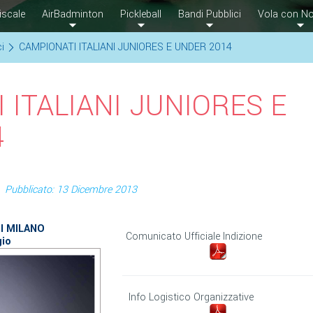
iscale
AirBadminton
Pickleball
Bandi Pubblici
Vola con No
ci
CAMPIONATI ITALIANI JUNIORES E UNDER 2014
 ITALIANI JUNIORES E
4
Pubblicato: 13 Dicembre 2013
I MILANO
Comunicato Ufficiale Indizione
gio
Info Logistico Organizzative