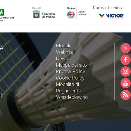
Partner tecnico
Moduli
NA
Webmail
News
Mappa del sito
Privacy Policy
A
Cookie Policy
Modalità di
Pagamento
it
Whistleblowing