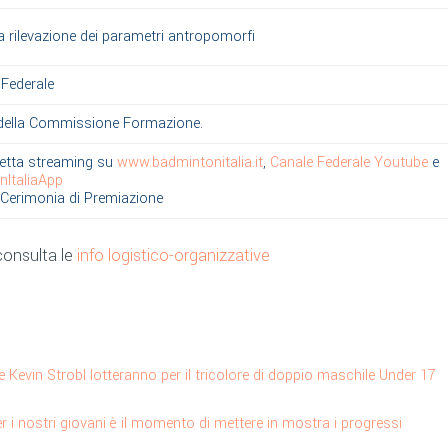
la rilevazione dei parametri antropomorfi
 Federale
della Commissione Formazione.
iretta streaming su
www.badmintonitalia.it
,
Canale Federale Youtube
e
ItaliaApp
 Cerimonia di Premiazione
consulta le
info logistico-organizzative
e Kevin Strobl lotteranno per il tricolore di doppio maschile Under 17
Per i nostri giovani è il momento di mettere in mostra i progressi