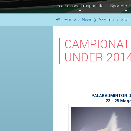
Federazione Trasparente
Sportello F
Home
News
Azzurrini
Stati
CAMPIONATI
UNDER 201
PALABADMINTON D
23 - 25 Mag