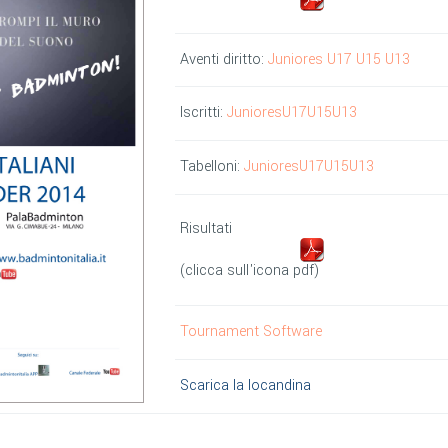
Aventi diritto:
Juniores
U17
U15
U13
Iscritti:
Juniores
U17
U15
U13
Tabelloni:
Juniores
U17
U15
U13
Risultati
(clicca sull'icona pdf)
Tournament Software
Scarica la locandina