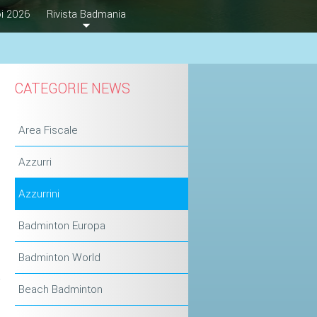
i 2026
Rivista Badmania
CATEGORIE NEWS
Area Fiscale
Azzurri
Azzurrini
Badminton Europa
Badminton World
Beach Badminton