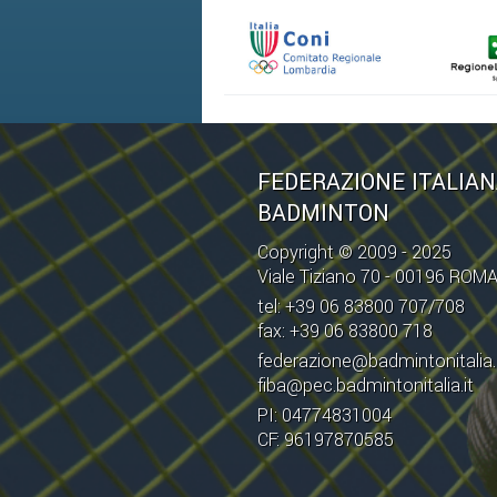
FEDERAZIONE ITALIA
BADMINTON
Copyright © 2009 - 2025
Viale Tiziano 70 - 00196 ROM
tel: +39 06 83800 707/708
fax: +39 06 83800 718
federazione@badmintonitalia.
fiba@pec.badmintonitalia.it
PI: 04774831004
CF: 96197870585