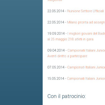
22.05.2014 -
Riunione Settore Ufficiali
22.05.2014 -
Milano pronta ad assegnar
19.09.2014 -
I migliori giovani del Ba
al 25 maggio 218 atleti in gara
09.04.2014 -
Campionati Italiani Junio
Aventi diritto a partecipare
07.05.2014 -
Campionati Italiani Junio
15.05.2014 -
Campionati Italiani Juni
Con il patrocinio: