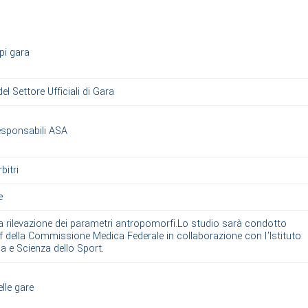
pi gara
el Settore Ufficiali di Gara
responsabili ASA
bitri
e
la rilevazione dei parametri antropomorfi.Lo studio sarà condotto
ff della Commissione Medica Federale in collaborazione con l’Istituto
a e Scienza dello Sport.
lle gare