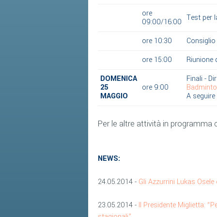
ore
Test per 
09:00/16:00
ore 10:30
Consiglio
ore 15:00
Riunione 
DOMENICA
Finali - D
25
ore 9:00
Badminton
MAGGIO
A seguire
Per le altre attività in programma 
NEWS:
24.05.2014 -
Gli Azzurrini Lukas Osele 
23.05.2014 -
Il Presidente Miglietta: “
stagionali”