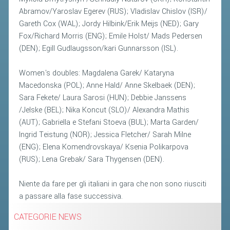
CLASSIFICHE 2016-2023
Abramov/Yaroslav Egerev (RUS); Vladislav Chislov (ISR)/
ATLETI D'INTERESSE NAZIONALE
Gareth Cox (WAL); Jordy Hilbink/Erik Meijs (NED); Gary
Fox/Richard Morris (ENG); Emile Holst/ Mads Pedersen
SCHEDE ATLETI
(DEN); Egill Gudlaugsson/kari Gunnarsson (ISL).
PROMOZIONE
Women's doubles: Magdalena Garek/ Kataryna
Macedonska (POL); Anne Hald/ Anne Skelbaek (DEN);
NUOVI GIOCHI DELLA GIOVENTÙ
Sara Fekete/ Laura Sarosi (HUN); Debbie Janssens
PROGETTO SHUTTLE TIME
/Jelske (BEL); Nika Koncut (SLO)/ Alexandra Mathis
(AUT); Gabriella e Stefani Stoeva (BUL); Marta Garden/
TROFEO CONI
Ingrid Teistung (NOR); Jessica Fletcher/ Sarah Milne
ENTI DI PROMOZIONE SPORTIVA
(ENG); Elena Komendrovskaya/ Ksenia Polikarpova
(RUS); Lena Grebak/ Sara Thygensen (DEN).
PROGETTI CONI
PROGETTI SPORT E SALUTE
Niente da fare per gli italiani in gara che non sono riusciti
a passare alla fase successiva.
FORMAZIONE
CATEGORIE NEWS