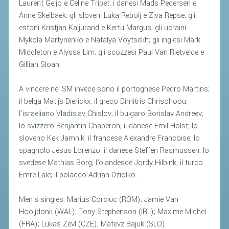
Laurent Geijo e Celine Tripet; i danesi Mads Pedersen e
ACCEDI AL TESSERAMENTO ON
Anne Skelbaek; gli sloveni Luka Rebolj e Ziva Repse; gli
LINE
estoni Kristjan Kaljurand e Kertu Margus; gli ucraini
ASSICURAZIONE
Mykola Martynenko e Natalya Voytsekh; gli inglesi Mark
Middleton e Alyssa Lim; gli scozzesi Paul Van Rietvelde e
MODULI
Gillian Sloan.
AFFILIARE UN ESD
A vincere nel SM invece sono il portoghese Pedro Martins;
GARE ED EVENTI
il belga Matijs Dierickx; il greco Dimitris Chrisohoou;
l'israeliano Vladislav Chislov; il bulgaro Borislav Andreev;
lo svizzero Benjamin Chaperon; il danese Emil Holst; lo
CALENDARIO
sloveno Kek Jamnik; il francese Alexandre Francoise; lo
COMUNICATI
spagnolo Jesus Lorenzo; il danese Steffen Rasmussen; lo
ALBO D'ORO CAMPIONATI ITALIANI
svedese Mathias Borg; l'olandesde Jordy Hilbink; il turco
Emre Lale; il polacco Adrian Dziolko.
CAMPIONATI A SQUADRE
EVENTI INTERNAZIONALI
Men's singles: Marius Corciuc (ROM); Jamie Van
Hooijdonk (WAL); Tony Stephenson (IRL); Maxime Michel
CLASSIFICHE NAZIONALI
(FRA); Lukas Zevl (CZE); Matevz Bajuk (SLO).