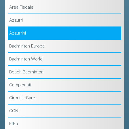
VOLA CON NOI
Area Fiscale
DIRIGENTI
Azzurri
CORSI
MATERIALE DIDATTICO
Azzurrini
DOCUMENTAZIONE E RICERCA
Badminton Europa
CONVENZIONI UNIVERSITÀ
Badminton World
DOCENTI FORMATORI
(D)ISTANTI DI B@DMINTON
Beach Badminton
ALBI FEDERALI
Campionati
FEDERAZIONE TRASPARENTE
Circuiti - Gare
CONI
AMMISSIONE, AFFILIAZIONE E
REVOCA DI SOCIETÀ, ASSOCIAZIONI
FIBa
E TESSERATI