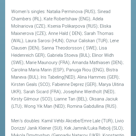
CLASSIFICHE 2013-2020
MODULI
Women's singles: Natalia Perminova (RUS); Sinead
Chambers (IRL); Kate Robertshaw (ENG); Adela
MANIFESTAZIONI SPORTIVE
Molnariova (CZE); Ksenia Polikarpova (RUS); Eliska
UFFICIALI DI GARA
Maixnerova (CZE); Anne Hald ( DEN); Sarah Thomas
(WAL); Laura Sarosi (HUN); Oznur Caliskan (TUR); Lene
RICHIESTA TORNEI
Clausen (DEN); Sanna Theodorsson ( SWE); Lisa
EVENTI SOSTENIBILI
Heidenreich GER); Gabriela Stoeva (BUL); Elinor Widh
(SWE); Marie Maunoury (FRA); Amanda Mathiasen (DEN);
PARA BADMINTON
Carolina Maria Marin (ESP); Panuga Riou (ENG); Bistra
Maneva (BUL); Iris Tabeling(NED); Alina Hammes (GER);
Kirsten Geals (SCO); Fabienne Deprez (GER); Marya Ulitina
L'ATTIVITÀ
UKR); Sarah Sicard (FRA); Josephine Wentholt (NED);
TESSERAMENTO
Kirsty Gilmour (SCO); Lianne Tan (BEL); Oksana Jaciuk
REGOLAMENTI
(LTU); Wong Yik Man (NED); Romina Gabdullina (RUS).
GARE
Men's doubles: Kamil Vehbi Akcebe/Emre Lale (TUR); Livio
STAFF TECNICO
Dorizzi/ Janik Kleiner (SUI); Kek Jamnik/Luka Rebolj (SLO);
Mykola Dmytryshyn /Gennadiy Natarov (UKR); Konstantin