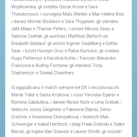
Wojtkowska; gli svedesi Oscar Kruse e Sara
Theodorsson; i norvegesi Matz Menkin e Mari Helene Boe;
STAFF TECNICO
i danesi Morten Bodskov e Sara Thygesen; gli olandesi
CTF – PALABADMINTON
Jelle Maas e Thamar Peters; i romeni Mircea Vasiu e
ATLETI D'INTERESSE NAZIONALE
Sabrina Csehak; gli austriaci Matthias Bertsch ed
Elisabeth Baldauf; gli estoni Ingmar Seidelberg e Getter
SCHEDE ATLETI
Saar; i turchi Huseyin Oruc e Rabia Kurtulus; gli svedesi
VOLA CON NOI
Hugo Petterson e Karolina Kotte; i francesi Alexandre
Francoise e Audrey Fontaine; gli irlandesi Tony
CENTRI TECNICI TERRITORIALI
Stephenson e Sinead Chambers.
COMMISSIONE ATLETI
Si aggiudicano il match sempre nel DX i cecoslovacchi
TESSERAMENTO
Marek Teller e Sarka Krizkova; i russi Yaroslav Egerev e
Romina Gabdullina; i danesi Niclas Nohr e Lena Grebak; i
tedeschi Jonas Geigenber e Fabienne Deprez; Denis
AFFILIAZIONE E TESSERAMENTO
Grachev e Anastasia Chervyakova; i tedeschi Max
QUOTE E TASSE
Schwenger e Isabel Herttrich; i belgi Freek Golinski e Sielke
CONVENZIONI
Barrez; gli inglesi Ben Stawski e Lauren Smith; gli svizzeri