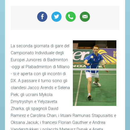
SEGRETERIA FEDERALE
CONTATTI
AVVISI E BANDI
CIRCOLARI
RESPONSABILITÀ SOCIALE
La seconda giornata di gare del
SAFEGUARDING
Campionato Individuale degli
Europei Juniores di Badminton
RICHIESTA PATROCINIO
-oggi al Plabadminton di Milano
- si è aperta con gli incontri di
GIUSTIZIA FEDERALE
DX. A passare il turno sono gli
olandesi Jacco Arends e Selena
REGOLAMENTI
Piek; gli ucraini Mykola
Dmytryshyn e Yelyzaveta
PROVVEDIMENTI
Zharka; gli spagnoli David
ORGANI DI GIUSTIZIA FEDERALE
Ramirez e Carolina Chan; i lituani Ramunas Stapusaitis e
Oksana Jaciuk; i francesi Florian Gauthier e Andrea
MAGLIA AZZURRA
Vanderstukken; i polacchi Mateusz Dynak e Aneta