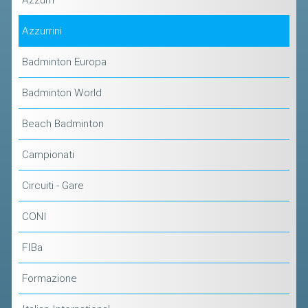
CLASSIFICHE 2013-2020
MODULI
Azzurrini
MANIFESTAZIONI SPORTIVE
Badminton Europa
UFFICIALI DI GARA
Badminton World
RICHIESTA TORNEI
EVENTI SOSTENIBILI
Beach Badminton
Campionati
PARA BADMINTON
Circuiti - Gare
L'ATTIVITÀ
CONI
TESSERAMENTO
REGOLAMENTI
FIBa
GARE
Formazione
STAFF TECNICO