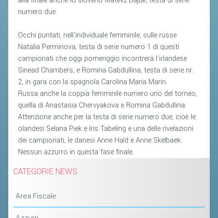
alla finale anche lo sloveno Matevz Bajuk, testa di serie
ACCEDI AL TESSERAMENTO ON
numero due.
LINE
ASSICURAZIONE
Occhi puntati, nell'individuale femminile, sulle russe
Natalia Perminova, testa di serie numero 1 di questi
MODULI
campionati che oggi pomeriggio incontrerà l'irlandese
AFFILIARE UN ESD
Sinead Chambers, e Romina Gabdullina, testa di serie nr.
2, in gara con la spagnola Carolina Maria Marin.
Russa anche la coppia femminile numero uno del torneo,
GARE ED EVENTI
quella di Anastasia Chervyakova e Romina Gabdullina.
Attenzione anche per la testa di serie numero due, cioè le
CALENDARIO
olandesi Selana Piek e Iris Tabeling e una delle rivelazioni
COMUNICATI
dei campionati, le danesi Anne Hald e Anne Skelbaek.
Nessun azzurro in questa fase finale.
ALBO D'ORO CAMPIONATI ITALIANI
CAMPIONATI A SQUADRE
CATEGORIE NEWS
EVENTI INTERNAZIONALI
Area Fiscale
CLASSIFICHE NAZIONALI
Azzurri