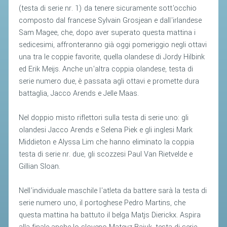
(testa di serie nr. 1) da tenere sicuramente sott'occhio
composto dal francese Sylvain Grosjean e dall'irlandese
STAFF TECNICO
Sam Magee, che, dopo aver superato questa mattina i
CTF – PALABADMINTON
sedicesimi, affronteranno già oggi pomeriggio negli ottavi
una tra le coppie favorite, quella olandese di Jordy Hilbink
ATLETI D'INTERESSE NAZIONALE
ed Erik Meijs. Anche un'altra coppia olandese, testa di
SCHEDE ATLETI
serie numero due, è passata agli ottavi e promette dura
VOLA CON NOI
battaglia, Jacco Arends e Jelle Maas.
CENTRI TECNICI TERRITORIALI
Nel doppio misto riflettori sulla testa di serie uno: gli
COMMISSIONE ATLETI
olandesi Jacco Arends e Selena Piek e gli inglesi Mark
Middieton e Alyssa Lim che hanno eliminato la coppia
testa di serie nr. due, gli scozzesi Paul Van Rietvelde e
TESSERAMENTO
Gillian Sloan.
AFFILIAZIONE E TESSERAMENTO
Nell'individuale maschile l'atleta da battere sarà la testa di
QUOTE E TASSE
serie numero uno, il portoghese Pedro Martins, che
questa mattina ha battuto il belga Matjs Dierickx. Aspira
CONVENZIONI