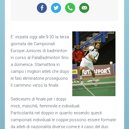
SEGRETERIA FEDERALE
CONTATTI
AVVISI E BANDI
CIRCOLARI
E' iniziata oggi alle 9.30 la terza
RESPONSABILITÀ SOCIALE
giornata dei Campionati
Europei Juniores di badminton
SAFEGUARDING
in corso al PalaBadminton fino
RICHIESTA PATROCINIO
a domenica. Stamattina in
campo i migliori atleti che dopo
GIUSTIZIA FEDERALE
le fasi eliminatorie proseguono
il cammino verso la finale.
REGOLAMENTI
Sedicesimi di finale per i doppi
PROVVEDIMENTI
misti, maschili, femminile e individuali.
ORGANI DI GIUSTIZIA FEDERALE
Particolarità nel doppio in quanto essendo questi
campionati individuali le coppie possono essere formate
da atleti di nazionalità diverse come è il caso del duo
MAGLIA AZZURRA