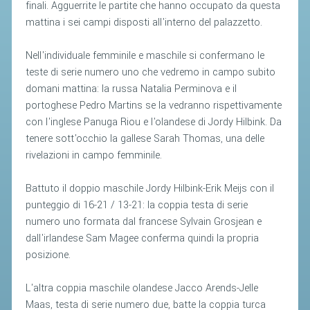
finali. Agguerrite le partite che hanno occupato da questa
mattina i sei campi disposti all'interno del palazzetto.
STAFF TECNICO
CTF – PALABADMINTON
Nell'individuale femminile e maschile si confermano le
teste di serie numero uno che vedremo in campo subito
ATLETI D'INTERESSE NAZIONALE
domani mattina: la russa Natalia Perminova e il
SCHEDE ATLETI
portoghese Pedro Martins se la vedranno rispettivamente
con l'inglese Panuga Riou e l'olandese di Jordy Hilbink. Da
VOLA CON NOI
tenere sott'occhio la gallese Sarah Thomas, una delle
CENTRI TECNICI TERRITORIALI
rivelazioni in campo femminile.
COMMISSIONE ATLETI
Battuto il doppio maschile Jordy Hilbink-Erik Meijs con il
punteggio di 16-21 / 13-21: la coppia testa di serie
TESSERAMENTO
numero uno formata dal francese Sylvain Grosjean e
dall'irlandese Sam Magee conferma quindi la propria
AFFILIAZIONE E TESSERAMENTO
posizione.
QUOTE E TASSE
L'altra coppia maschile olandese Jacco Arends-Jelle
CONVENZIONI
Maas, testa di serie numero due, batte la coppia turca