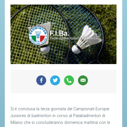
SEGRETERIA FEDERALE
CONTATTI
AVVISI E BANDI
CIRCOLARI
RESPONSABILITÀ SOCIALE
SAFEGUARDING
RICHIESTA PATROCINIO
GIUSTIZIA FEDERALE
REGOLAMENTI
PROVVEDIMENTI
Si è conclusa la terza giornata dei Campionati Europei
ORGANI DI GIUSTIZIA FEDERALE
Juniores di badminton in corso al Palabadminton di
Milano che si concluderanno domenica mattina con le
MAGLIA AZZURRA