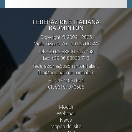
VOLA CON NOI
DIRIGENTI
FEDERAZIONE ITALIANA
CORSI
BADMINTON
MATERIALE DIDATTICO
Copyright © 2009 - 2025
DOCUMENTAZIONE E RICERCA
Viale Tiziano 70 - 00196 ROMA
tel: +39 06 83800 707/708
CONVENZIONI UNIVERSITÀ
fax: +39 06 83800 718
DOCENTI FORMATORI
federazione@badmintonitalia.it
fiba@pec.badmintonitalia.it
(D)ISTANTI DI B@DMINTON
PI: 04774831004
ALBI FEDERALI
CF: 96197870585
FEDERAZIONE TRASPARENTE
Moduli
Webmail
AMMISSIONE, AFFILIAZIONE E
News
REVOCA DI SOCIETÀ, ASSOCIAZIONI
Mappa del sito
E TESSERATI