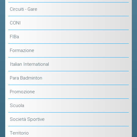
CLASSIFICHE 2016-2023
Circuiti - Gare
ATLETI D'INTERESSE NAZIONALE
SCHEDE ATLETI
CONI
FIBa
PROMOZIONE
Formazione
NUOVI GIOCHI DELLA GIOVENTÙ
Italian International
PROGETTO SHUTTLE TIME
TROFEO CONI
Para Badminton
ENTI DI PROMOZIONE SPORTIVA
Promozione
PROGETTI CONI
Scuola
PROGETTI SPORT E SALUTE
Società Sportive
FORMAZIONE
Territorio