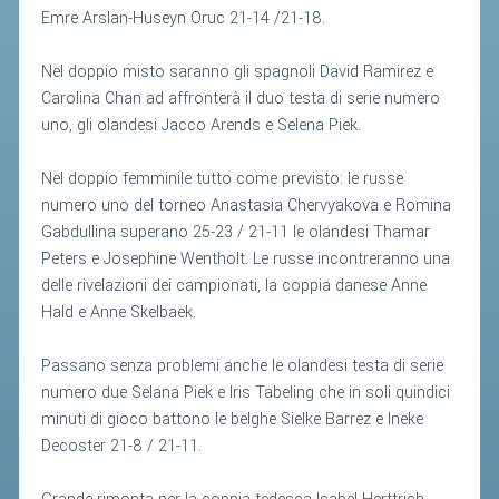
ACCEDI AL TESSERAMENTO ON
Emre Arslan-Huseyn Oruc 21-14 /21-18.
LINE
Nel doppio misto saranno gli spagnoli David Ramirez e
ASSICURAZIONE
Carolina Chan ad affronterà il duo testa di serie numero
MODULI
uno, gli olandesi Jacco Arends e Selena Piek.
AFFILIARE UN ESD
Nel doppio femminile tutto come previsto: le russe
numero uno del torneo Anastasia Chervyakova e Romina
GARE ED EVENTI
Gabdullina superano 25-23 / 21-11 le olandesi Thamar
Peters e Josephine Wentholt. Le russe incontreranno una
CALENDARIO
delle rivelazioni dei campionati, la coppia danese Anne
COMUNICATI
Hald e Anne Skelbaek.
ALBO D'ORO CAMPIONATI ITALIANI
Passano senza problemi anche le olandesi testa di serie
CAMPIONATI A SQUADRE
numero due Selana Piek e Iris Tabeling che in soli quindici
minuti di gioco battono le belghe Sielke Barrez e Ineke
EVENTI INTERNAZIONALI
Decoster 21-8 / 21-11.
CLASSIFICHE NAZIONALI