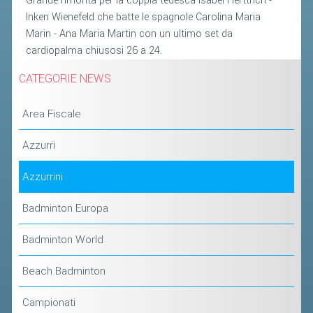
Grande rimonta per la coppia tedesca Isabel Herttrich -
CLASSIFICHE 2013-2020
Inken Wienefeld che batte le spagnole Carolina Maria
MODULI
Marin - Ana Maria Martin con un ultimo set da
MANIFESTAZIONI SPORTIVE
cardiopalma chiusosi 26 a 24.
UFFICIALI DI GARA
CATEGORIE NEWS
RICHIESTA TORNEI
Area Fiscale
EVENTI SOSTENIBILI
Azzurri
PARA BADMINTON
Azzurrini
L'ATTIVITÀ
Badminton Europa
TESSERAMENTO
Badminton World
REGOLAMENTI
GARE
Beach Badminton
STAFF TECNICO
Campionati