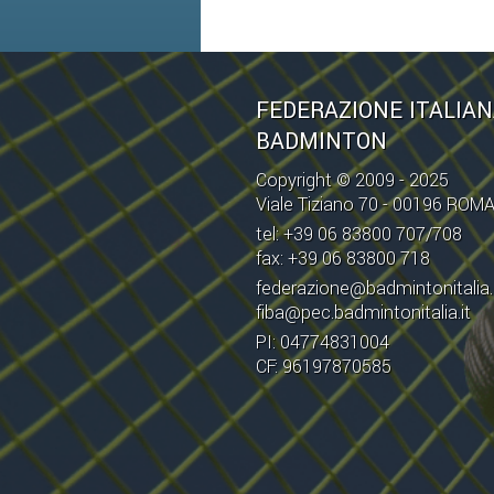
FEDERAZIONE ITALIA
BADMINTON
Copyright © 2009 - 2025
Viale Tiziano 70 - 00196 ROM
tel: +39 06 83800 707/708
fax: +39 06 83800 718
federazione@badmintonitalia.
fiba@pec.badmintonitalia.it
PI: 04774831004
CF: 96197870585