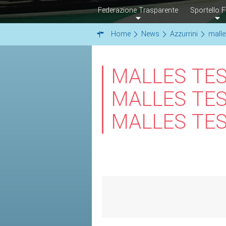
Federazione Trasparente
Sportello F
Home
News
Azzurrini
malle
MALLES TES
MALLES TES
MALLES TE