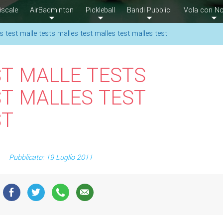
iscale
AirBadminton
Pickleball
Bandi Pubblici
Vola con No
s test malle tests malles test malles test malles test
T MALLE TESTS
T MALLES TEST
ST
Pubblicato: 19 Luglio 2011