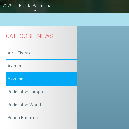
i 2026
Rivista Badmania
CATEGORIE NEWS
Area Fiscale
Azzurri
Azzurrini
Badminton Europa
Badminton World
Beach Badminton