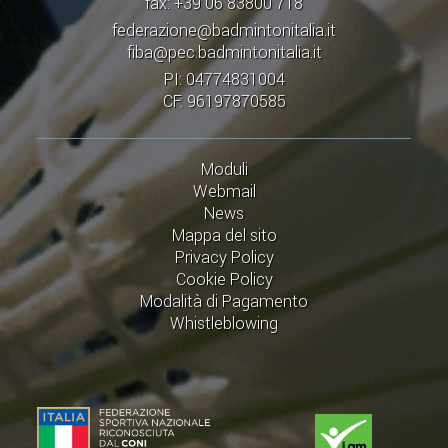
fax: +39 06 83800 718
federazione@badmintonitalia.it
fiba@pec.badmintonitalia.it
PI: 04774831004
CF: 96197870585
Moduli
Webmail
News
Mappa del sito
Privacy Policy
Cookie Policy
Modalità di Pagamento
Whistleblowing