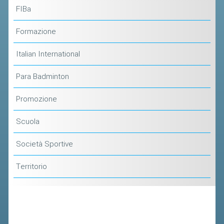
ACCEDI AL TESSERAMENTO ON
FIBa
LINE
Formazione
ASSICURAZIONE
MODULI
Italian International
AFFILIARE UN ESD
Para Badminton
GARE ED EVENTI
Promozione
Scuola
CALENDARIO
COMUNICATI
Società Sportive
ALBO D'ORO CAMPIONATI ITALIANI
Territorio
CAMPIONATI A SQUADRE
EVENTI INTERNAZIONALI
CLASSIFICHE NAZIONALI