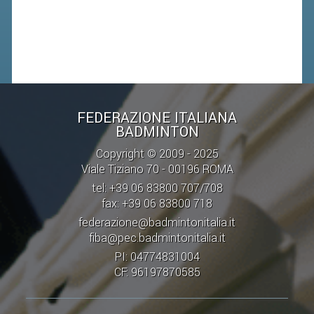
CLASSIFICHE 2013-2020
MODULI
MANIFESTAZIONI SPORTIVE
UFFICIALI DI GARA
RICHIESTA TORNEI
FEDERAZIONE ITALIANA
EVENTI SOSTENIBILI
BADMINTON
Copyright © 2009 - 2025
PARA BADMINTON
Viale Tiziano 70 - 00196 ROMA
tel: +39 06 83800 707/708
L'ATTIVITÀ
fax: +39 06 83800 718
TESSERAMENTO
federazione@badmintonitalia.it
fiba@pec.badmintonitalia.it
REGOLAMENTI
PI: 04774831004
GARE
CF: 96197870585
STAFF TECNICO