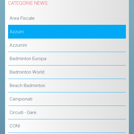
CATEGORIE NEWS
STAFF TECNICO
Area Fiscale
CTF – PALABADMINTON
Azzurri
ATLETI D'INTERESSE NAZIONALE
SCHEDE ATLETI
Azzurrini
VOLA CON NOI
Badminton Europa
CENTRI TECNICI TERRITORIALI
Badminton World
COMMISSIONE ATLETI
Beach Badminton
TESSERAMENTO
Campionati
AFFILIAZIONE E TESSERAMENTO
Circuiti - Gare
QUOTE E TASSE
CONI
CONVENZIONI