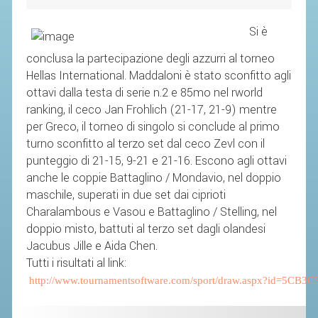
SEGRETERIA FEDERALE
CONTATTI
Si è
AVVISI E BANDI
conclusa la partecipazione degli azzurri al torneo
Hellas International. Maddaloni è stato sconfitto agli
CIRCOLARI
ottavi dalla testa di serie n.2 e 85mo nel rworld
RESPONSABILITÀ SOCIALE
ranking, il ceco Jan Frohlich (21-17, 21-9) mentre
SAFEGUARDING
per Greco, il torneo di singolo si conclude al primo
turno sconfitto al terzo set dal ceco Zevl con il
RICHIESTA PATROCINIO
punteggio di 21-15, 9-21 e 21-16. Escono agli ottavi
anche le coppie Battaglino / Mondavio, nel doppio
GIUSTIZIA FEDERALE
maschile, superati in due set dai ciprioti
Charalambous e Vasou e Battaglino / Stelling, nel
REGOLAMENTI
doppio misto, battuti al terzo set dagli olandesi
Jacubus Jille e Aida Chen.
PROVVEDIMENTI
Tutti i risultati al link:
ORGANI DI GIUSTIZIA FEDERALE
http://www.tournamentsoftware.com/sport/draw.aspx?id=5
MAGLIA AZZURRA