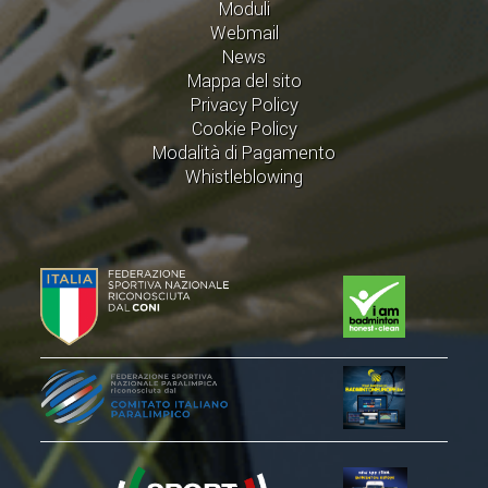
CLASSIFICHE 2016-2023
Moduli
Webmail
ATLETI D'INTERESSE NAZIONALE
News
SCHEDE ATLETI
Mappa del sito
Privacy Policy
Cookie Policy
PROMOZIONE
Modalità di Pagamento
Whistleblowing
NUOVI GIOCHI DELLA GIOVENTÙ
PROGETTO SHUTTLE TIME
TROFEO CONI
ENTI DI PROMOZIONE SPORTIVA
PROGETTI CONI
PROGETTI SPORT E SALUTE
FORMAZIONE