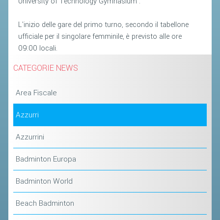
University of Technology Gymnasium'.
STAFF TECNICO
L'inizio delle gare del primo turno, secondo il tabellone
ufficiale per il singolare femminile, è previsto alle ore
CTF – PALABADMINTON
09:00 locali.
ATLETI D'INTERESSE NAZIONALE
CATEGORIE NEWS
SCHEDE ATLETI
VOLA CON NOI
Area Fiscale
CENTRI TECNICI TERRITORIALI
Azzurri
COMMISSIONE ATLETI
Azzurrini
TESSERAMENTO
Badminton Europa
AFFILIAZIONE E TESSERAMENTO
Badminton World
QUOTE E TASSE
Beach Badminton
CONVENZIONI