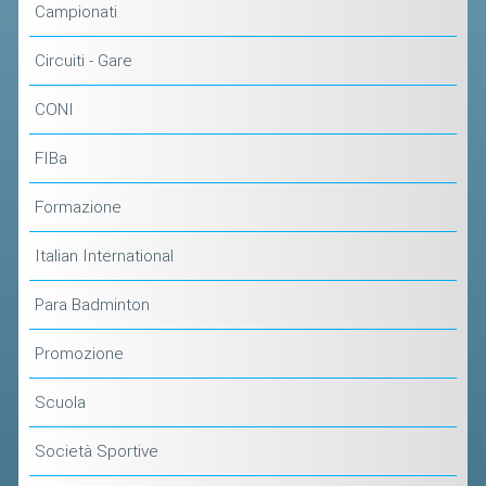
Campionati
ACCEDI AL TESSERAMENTO ON
LINE
Circuiti - Gare
ASSICURAZIONE
CONI
MODULI
AFFILIARE UN ESD
FIBa
Formazione
GARE ED EVENTI
Italian International
CALENDARIO
COMUNICATI
Para Badminton
ALBO D'ORO CAMPIONATI ITALIANI
Promozione
CAMPIONATI A SQUADRE
Scuola
EVENTI INTERNAZIONALI
Società Sportive
CLASSIFICHE NAZIONALI