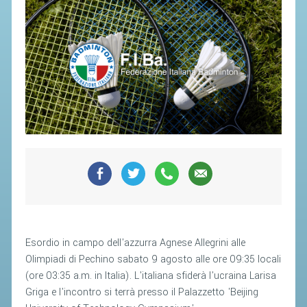
SEGRETERIA FEDERALE
CONTATTI
AVVISI E BANDI
CIRCOLARI
RESPONSABILITÀ SOCIALE
SAFEGUARDING
RICHIESTA PATROCINIO
GIUSTIZIA FEDERALE
REGOLAMENTI
PROVVEDIMENTI
Esordio in campo dell'azzurra Agnese Allegrini alle
Olimpiadi di Pechino sabato 9 agosto alle ore 09:35 locali
ORGANI DI GIUSTIZIA FEDERALE
(ore 03:35 a.m. in Italia). L'italiana sfiderà l'ucraina Larisa
Griga e l'incontro si terrà presso il Palazzetto 'Beijing
MAGLIA AZZURRA