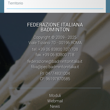
CLASSIFICHE 2013-2020
Territorio
MODULI
MANIFESTAZIONI SPORTIVE
FEDERAZIONE ITALIANA
UFFICIALI DI GARA
BADMINTON
RICHIESTA TORNEI
Copyright © 2009 - 2025
EVENTI SOSTENIBILI
Viale Tiziano 70 - 00196 ROMA
tel: +39 06 83800 707/708
fax: +39 06 83800 718
PARA BADMINTON
federazione@badmintonitalia.it
fiba@pec.badmintonitalia.it
L'ATTIVITÀ
PI: 04774831004
TESSERAMENTO
CF: 96197870585
REGOLAMENTI
GARE
Moduli
Webmail
STAFF TECNICO
News