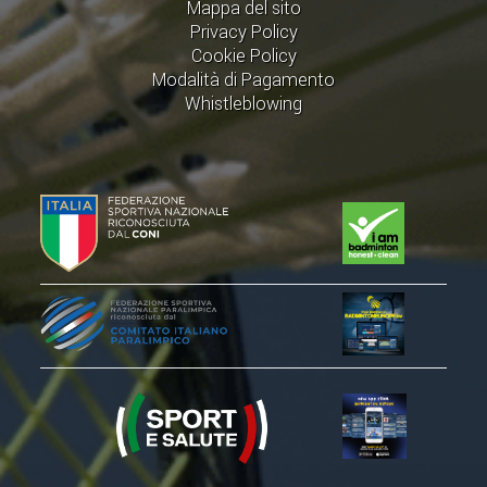
CLASSIFICHE 2016-2023
Mappa del sito
Privacy Policy
ATLETI D'INTERESSE NAZIONALE
Cookie Policy
SCHEDE ATLETI
Modalità di Pagamento
Whistleblowing
PROMOZIONE
NUOVI GIOCHI DELLA GIOVENTÙ
PROGETTO SHUTTLE TIME
TROFEO CONI
ENTI DI PROMOZIONE SPORTIVA
PROGETTI CONI
PROGETTI SPORT E SALUTE
FORMAZIONE