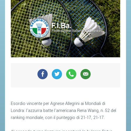
SEGRETERIA FEDERALE
CONTATTI
AVVISI E BANDI
CIRCOLARI
RESPONSABILITÀ SOCIALE
SAFEGUARDING
RICHIESTA PATROCINIO
GIUSTIZIA FEDERALE
REGOLAMENTI
PROVVEDIMENTI
Esordio vincente per Agnese Allegrini ai Mondiali di
Londra: l'azzurra batte l'americana Rena Wang, n. 52 del
ORGANI DI GIUSTIZIA FEDERALE
ranking mondiale, con il punteggio di 21-17, 21-17.
MAGLIA AZZURRA