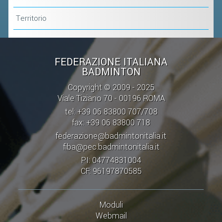
CLASSIFICHE 2013-2020
MODULI
Territorio
MANIFESTAZIONI SPORTIVE
UFFICIALI DI GARA
FEDERAZIONE ITALIANA
RICHIESTA TORNEI
BADMINTON
EVENTI SOSTENIBILI
Copyright © 2009 - 2025
Viale Tiziano 70 - 00196 ROMA
tel: +39 06 83800 707/708
PARA BADMINTON
fax: +39 06 83800 718
federazione@badmintonitalia.it
L'ATTIVITÀ
fiba@pec.badmintonitalia.it
TESSERAMENTO
PI: 04774831004
CF: 96197870585
REGOLAMENTI
GARE
Moduli
STAFF TECNICO
Webmail