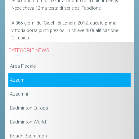
Al secondo turno l'azzurra incontrerà la bulgara Petya
Nedelcheva 12ma testa di serie del Tabellone.
STAFF TECNICO
A 365 giorni dai Giochi di Londra 2012, questa prima
CTF – PALABADMINTON
vittoria porta punti preziosi in chiave di Qualificazione
ATLETI D'INTERESSE NAZIONALE
Olimpica.
SCHEDE ATLETI
CATEGORIE NEWS
VOLA CON NOI
Area Fiscale
CENTRI TECNICI TERRITORIALI
COMMISSIONE ATLETI
Azzurri
Azzurrini
TESSERAMENTO
Badminton Europa
AFFILIAZIONE E TESSERAMENTO
QUOTE E TASSE
Badminton World
CONVENZIONI
Beach Badminton