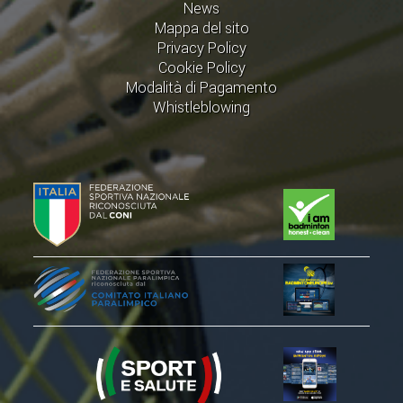
CLASSIFICHE 2016-2023
News
Mappa del sito
ATLETI D'INTERESSE NAZIONALE
Privacy Policy
SCHEDE ATLETI
Cookie Policy
Modalità di Pagamento
Whistleblowing
PROMOZIONE
NUOVI GIOCHI DELLA GIOVENTÙ
PROGETTO SHUTTLE TIME
TROFEO CONI
ENTI DI PROMOZIONE SPORTIVA
PROGETTI CONI
PROGETTI SPORT E SALUTE
FORMAZIONE