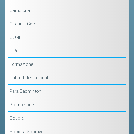
ACCEDI AL TESSERAMENTO ON
Campionati
LINE
ASSICURAZIONE
Circuiti - Gare
MODULI
CONI
AFFILIARE UN ESD
FIBa
GARE ED EVENTI
Formazione
CALENDARIO
Italian International
COMUNICATI
Para Badminton
ALBO D'ORO CAMPIONATI ITALIANI
CAMPIONATI A SQUADRE
Promozione
EVENTI INTERNAZIONALI
Scuola
CLASSIFICHE NAZIONALI
Società Sportive