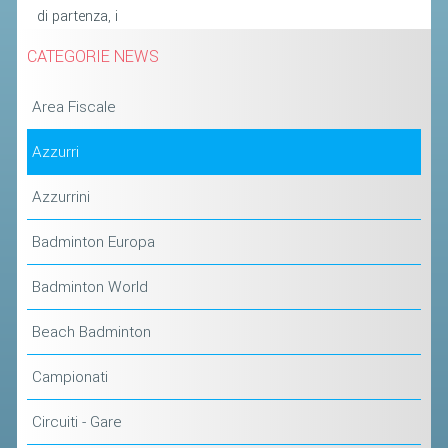
di partenza, i
STAFF TECNICO
CATEGORIE NEWS
CTF – PALABADMINTON
Area Fiscale
ATLETI D'INTERESSE NAZIONALE
SCHEDE ATLETI
Azzurri
VOLA CON NOI
Azzurrini
CENTRI TECNICI TERRITORIALI
Badminton Europa
COMMISSIONE ATLETI
Badminton World
TESSERAMENTO
Beach Badminton
AFFILIAZIONE E TESSERAMENTO
Campionati
QUOTE E TASSE
Circuiti - Gare
CONVENZIONI