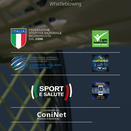
CLASSIFICHE 2016-2023
Whistleblowing
ATLETI D'INTERESSE NAZIONALE
SCHEDE ATLETI
PROMOZIONE
NUOVI GIOCHI DELLA GIOVENTÙ
PROGETTO SHUTTLE TIME
TROFEO CONI
ENTI DI PROMOZIONE SPORTIVA
PROGETTI CONI
PROGETTI SPORT E SALUTE
FORMAZIONE