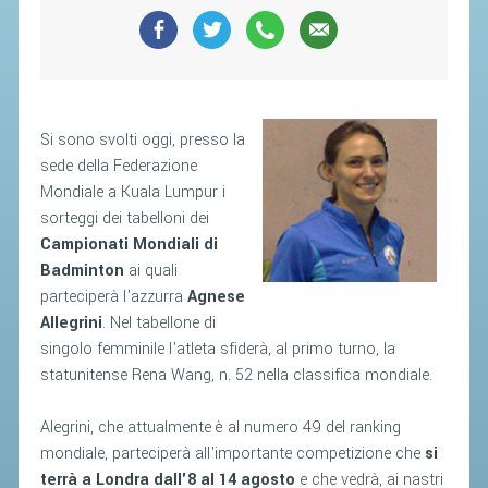
SEGRETERIA FEDERALE
CONTATTI
AVVISI E BANDI
CIRCOLARI
Si sono svolti oggi, presso la
RESPONSABILITÀ SOCIALE
sede della Federazione
Mondiale a Kuala Lumpur i
SAFEGUARDING
sorteggi dei tabelloni dei
RICHIESTA PATROCINIO
Campionati Mondiali di
Badminton
ai quali
GIUSTIZIA FEDERALE
parteciperà l'azzurra
Agnese
Allegrini
. Nel tabellone di
REGOLAMENTI
singolo femminile l'atleta sfiderà, al primo turno, la
statunitense Rena Wang, n. 52 nella classifica mondiale.
PROVVEDIMENTI
ORGANI DI GIUSTIZIA FEDERALE
Alegrini, che attualmente è al numero 49 del ranking
mondiale, parteciperà all'importante competizione che
si
terrà a Londra dall'8 al 14 agosto
e che vedrà, ai nastri
MAGLIA AZZURRA