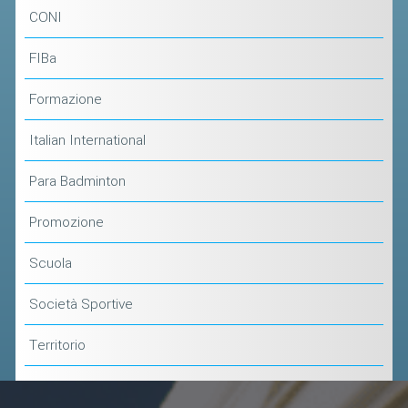
ACCEDI AL TESSERAMENTO ON
CONI
LINE
FIBa
ASSICURAZIONE
MODULI
Formazione
AFFILIARE UN ESD
Italian International
GARE ED EVENTI
Para Badminton
Promozione
CALENDARIO
COMUNICATI
Scuola
ALBO D'ORO CAMPIONATI ITALIANI
Società Sportive
CAMPIONATI A SQUADRE
Territorio
EVENTI INTERNAZIONALI
CLASSIFICHE NAZIONALI