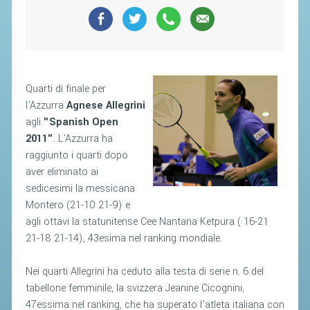
SEGRETERIA FEDERALE
CONTATTI
AVVISI E BANDI
CIRCOLARI
Quarti di finale per
RESPONSABILITÀ SOCIALE
l'Azzurra
Agnese Allegrini
agli
"Spanish Open
SAFEGUARDING
2011"
. L'Azzurra ha
RICHIESTA PATROCINIO
raggiunto i quarti dopo
aver eliminato ai
GIUSTIZIA FEDERALE
sedicesimi la messicana
Montero (21-10 21-9) e
REGOLAMENTI
agli ottavi la statunitense Cee Nantana Ketpura ( 16-21
21-18 21-14), 43esima nel ranking mondiale.
PROVVEDIMENTI
ORGANI DI GIUSTIZIA FEDERALE
Nei quarti Allegrini ha ceduto alla testa di serie n. 6 del
tabellone femminile, la svizzera Jeanine Cicognini,
47essima nel ranking, che ha superato l'atleta italiana con
MAGLIA AZZURRA