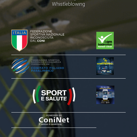
CLASSIFICHE 2016-2023
Whistleblowing
ATLETI D'INTERESSE NAZIONALE
SCHEDE ATLETI
PROMOZIONE
NUOVI GIOCHI DELLA GIOVENTÙ
PROGETTO SHUTTLE TIME
TROFEO CONI
ENTI DI PROMOZIONE SPORTIVA
PROGETTI CONI
PROGETTI SPORT E SALUTE
FORMAZIONE