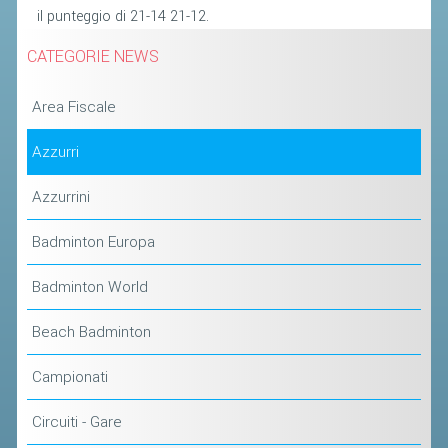
il punteggio di 21-14 21-12.
STAFF TECNICO
CATEGORIE NEWS
CTF – PALABADMINTON
Area Fiscale
ATLETI D'INTERESSE NAZIONALE
SCHEDE ATLETI
Azzurri
VOLA CON NOI
Azzurrini
CENTRI TECNICI TERRITORIALI
Badminton Europa
COMMISSIONE ATLETI
Badminton World
TESSERAMENTO
Beach Badminton
AFFILIAZIONE E TESSERAMENTO
Campionati
QUOTE E TASSE
Circuiti - Gare
CONVENZIONI