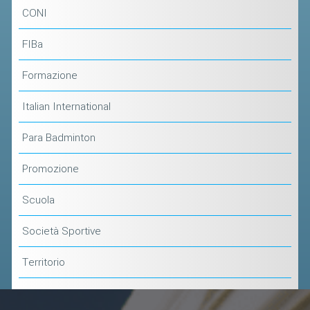
ACCEDI AL TESSERAMENTO ON
CONI
LINE
FIBa
ASSICURAZIONE
MODULI
Formazione
AFFILIARE UN ESD
Italian International
GARE ED EVENTI
Para Badminton
Promozione
CALENDARIO
COMUNICATI
Scuola
ALBO D'ORO CAMPIONATI ITALIANI
Società Sportive
CAMPIONATI A SQUADRE
Territorio
EVENTI INTERNAZIONALI
CLASSIFICHE NAZIONALI