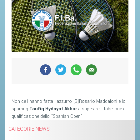
SEGRETERIA FEDERALE
CONTATTI
AVVISI E BANDI
CIRCOLARI
RESPONSABILITÀ SOCIALE
SAFEGUARDING
RICHIESTA PATROCINIO
GIUSTIZIA FEDERALE
REGOLAMENTI
Non ce l'hanno fatta l'azzurro [B]Rosario Maddaloni e lo
sparring
Taufiq Hydayat Akbar
a superare il tabellone di
PROVVEDIMENTI
qualificazione dello "Spanish Open".
ORGANI DI GIUSTIZIA FEDERALE
CATEGORIE NEWS
MAGLIA AZZURRA