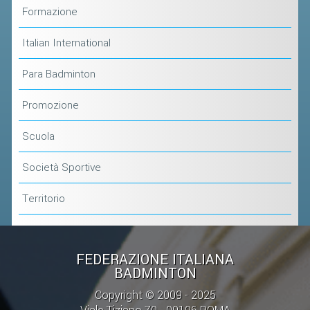
ACCEDI AL TESSERAMENTO ON
Formazione
LINE
Italian International
ASSICURAZIONE
MODULI
Para Badminton
AFFILIARE UN ESD
Promozione
GARE ED EVENTI
Scuola
Società Sportive
CALENDARIO
COMUNICATI
Territorio
ALBO D'ORO CAMPIONATI ITALIANI
CAMPIONATI A SQUADRE
FEDERAZIONE ITALIANA
EVENTI INTERNAZIONALI
BADMINTON
CLASSIFICHE NAZIONALI
Copyright © 2009 - 2025