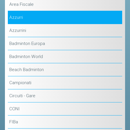
Area Fiscale
STAFF TECNICO
Azzurri
CTF – PALABADMINTON
Azzurrini
ATLETI D'INTERESSE NAZIONALE
SCHEDE ATLETI
Badminton Europa
VOLA CON NOI
Badminton World
CENTRI TECNICI TERRITORIALI
Beach Badminton
COMMISSIONE ATLETI
Campionati
TESSERAMENTO
Circuiti - Gare
AFFILIAZIONE E TESSERAMENTO
CONI
QUOTE E TASSE
FIBa
CONVENZIONI