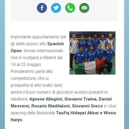
SEGRETERIA FEDERALE
CONTATTI
AVVISI E BANDI
CIRCOLARI
Importante appuntamento per
RESPONSABILITÀ SOCIALE
gli atleti azzurri allo
Spanish
Open
, torneo internazionale
SAFEGUARDING
che si svolgerà a Madrid dal
RICHIESTA PATROCINIO
19 al 22 maggio.
Prenderanno parte alla
GIUSTIZIA FEDERALE
competizione, che si
prospetta di alto livello dato
REGOLAMENTI
anche il buon numero di giocatori asiatici presenti in
tabellone,
Agnese Allegrini, Giovanni Traina, Daniel
PROVVEDIMENTI
Messersì, Rosario Maddaloni, Giovanni Greco
e i due
ORGANI DI GIUSTIZIA FEDERALE
sparring della Nazionale
Taufiq Hidayat Akbar e Wisnu
Haryo.
MAGLIA AZZURRA