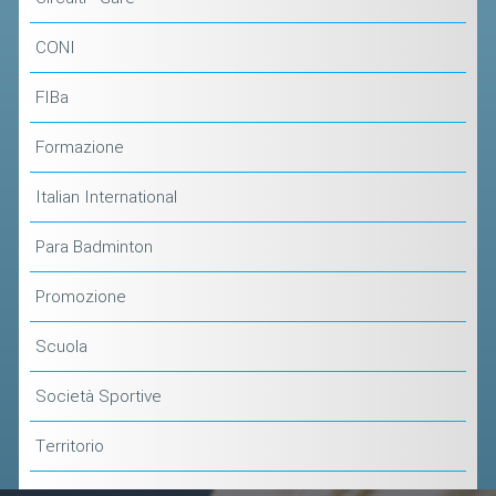
ACCEDI AL TESSERAMENTO ON
LINE
CONI
ASSICURAZIONE
FIBa
MODULI
Formazione
AFFILIARE UN ESD
Italian International
GARE ED EVENTI
Para Badminton
CALENDARIO
Promozione
COMUNICATI
Scuola
ALBO D'ORO CAMPIONATI ITALIANI
CAMPIONATI A SQUADRE
Società Sportive
EVENTI INTERNAZIONALI
Territorio
CLASSIFICHE NAZIONALI