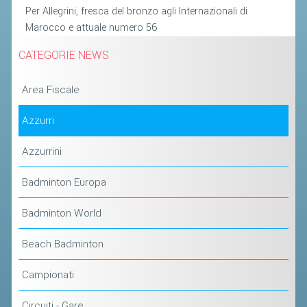
Per Allegrini, fresca del bronzo agli Internazionali di
Marocco e attuale numero 56
STAFF TECNICO
CATEGORIE NEWS
CTF – PALABADMINTON
ATLETI D'INTERESSE NAZIONALE
Area Fiscale
SCHEDE ATLETI
Azzurri
VOLA CON NOI
CENTRI TECNICI TERRITORIALI
Azzurrini
COMMISSIONE ATLETI
Badminton Europa
TESSERAMENTO
Badminton World
Beach Badminton
AFFILIAZIONE E TESSERAMENTO
QUOTE E TASSE
Campionati
CONVENZIONI
Circuiti - Gare