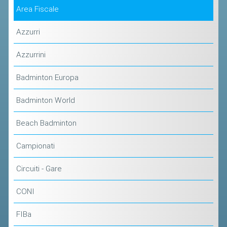
ACCEDI AL TESSERAMENTO ON
Area Fiscale
LINE
Azzurri
ASSICURAZIONE
MODULI
Azzurrini
AFFILIARE UN ESD
Badminton Europa
GARE ED EVENTI
Badminton World
Beach Badminton
CALENDARIO
COMUNICATI
Campionati
ALBO D'ORO CAMPIONATI ITALIANI
Circuiti - Gare
CAMPIONATI A SQUADRE
CONI
EVENTI INTERNAZIONALI
CLASSIFICHE NAZIONALI
FIBa