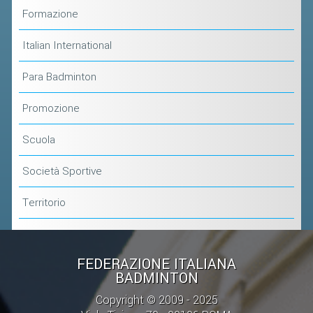
CLASSIFICHE 2013-2020
Formazione
MODULI
Italian International
MANIFESTAZIONI SPORTIVE
UFFICIALI DI GARA
Para Badminton
RICHIESTA TORNEI
Promozione
EVENTI SOSTENIBILI
Scuola
PARA BADMINTON
Società Sportive
L'ATTIVITÀ
Territorio
TESSERAMENTO
REGOLAMENTI
FEDERAZIONE ITALIANA
GARE
BADMINTON
STAFF TECNICO
Copyright © 2009 - 2025