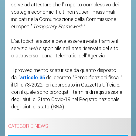
serve ad attestare che l’importo complessivo dei
sostegni economici fruiti non superi i massimali
STAFF TECNICO
indicati nella Comunicazione della Commissione
CTF – PALABADMINTON
europea "
Temporary Framework"
.
ATLETI D'INTERESSE NAZIONALE
L’autodichiarazione deve essere inviata tramite il
SCHEDE ATLETI
servizio
web
disponibile nell’area riservata del sito
VOLA CON NOI
o attraverso i canali telematici dell’Agenzia.
CENTRI TECNICI TERRITORIALI
Il provvedimento scaturisce da quanto disposto
COMMISSIONE ATLETI
dall’
articolo 35
del decreto “Semplificazioni fiscali”,
il Dl n. 73/2022, ieri approdato in Gazzetta Ufficiale,
con il quale sono prorogati i termini di registrazione
TESSERAMENTO
degli aiuti di Stato Covid-19 nel Registro nazionale
degli aiuti di stato (RNA).
AFFILIAZIONE E TESSERAMENTO
QUOTE E TASSE
CATEGORIE NEWS
CONVENZIONI