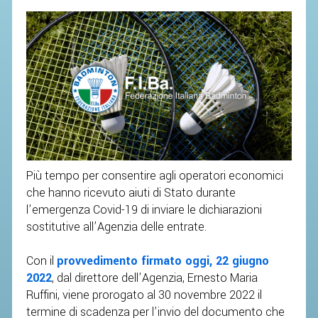
SEGRETERIA FEDERALE
CONTATTI
AVVISI E BANDI
CIRCOLARI
RESPONSABILITÀ SOCIALE
SAFEGUARDING
RICHIESTA PATROCINIO
Più tempo per consentire agli operatori economici
GIUSTIZIA FEDERALE
che hanno ricevuto aiuti di Stato durante
l’emergenza Covid-19 di inviare le dichiarazioni
REGOLAMENTI
sostitutive all’Agenzia delle entrate.
PROVVEDIMENTI
Con il
provvedimento firmato oggi, 22 giugno
ORGANI DI GIUSTIZIA FEDERALE
2022
, dal direttore dell’Agenzia, Ernesto Maria
Ruffini, viene prorogato al 30 novembre 2022 il
termine di scadenza per l’invio del documento che
MAGLIA AZZURRA