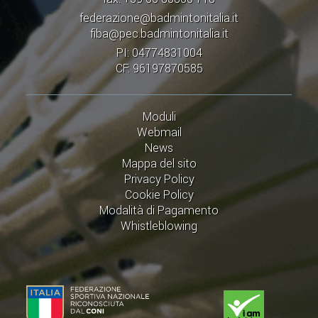
federazione@badmintonitalia.it
fiba@pec.badmintonitalia.it
PI: 04774831004
CF: 96197870585
Moduli
Webmail
News
Mappa del sito
Privacy Policy
Cookie Policy
Modalità di Pagamento
Whistleblowing