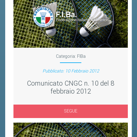
FIBA PICKLEBALL TOUR
CLASSIFICHE PICKLEBALL
BANDI PUBBLICI
VOLA CON NOI 2026
RIVISTA BADMANIA
Categoria:
FIBa
2026
Pubblicato: 10 Febbraio 2012
2025
Comunicato CNGC n. 10 del 8
febbraio 2012
2024
2023
2022
SEGUE
2021
2020