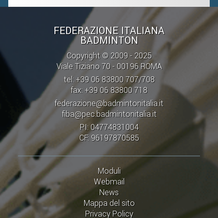
FEDERAZIONE ITALIANA
BADMINTON
Copyright © 2009 - 2025
Viale Tiziano 70 - 00196 ROMA
tel: +39 06 83800 707/708
fax: +39 06 83800 718
federazione@badmintonitalia.it
fiba@pec.badmintonitalia.it
PI: 04774831004
CF: 96197870585
Moduli
Webmail
News
Mappa del sito
Privacy Policy