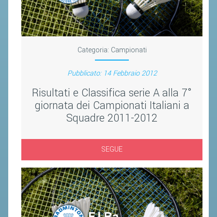
CLASSIFICHE 2016-2023
ATLETI D'INTERESSE NAZIONALE
SCHEDE ATLETI
Categoria:
Campionati
PROMOZIONE
Pubblicato: 14 Febbraio 2012
NUOVI GIOCHI DELLA GIOVENTÙ
Risultati e Classifica serie A alla 7°
giornata dei Campionati Italiani a
PROGETTO SHUTTLE TIME
Squadre 2011-2012
TROFEO CONI
ENTI DI PROMOZIONE SPORTIVA
SEGUE
PROGETTI CONI
PROGETTI SPORT E SALUTE
FORMAZIONE