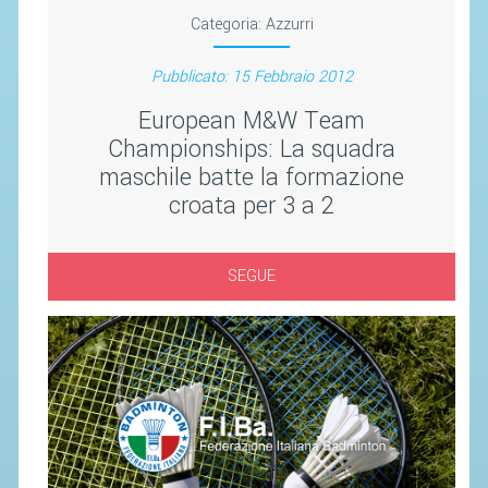
SEGRETERIA FEDERALE
Categoria:
Azzurri
CONTATTI
Pubblicato: 15 Febbraio 2012
AVVISI E BANDI
European M&W Team
CIRCOLARI
Championships: La squadra
RESPONSABILITÀ SOCIALE
maschile batte la formazione
SAFEGUARDING
croata per 3 a 2
RICHIESTA PATROCINIO
SEGUE
GIUSTIZIA FEDERALE
REGOLAMENTI
PROVVEDIMENTI
ORGANI DI GIUSTIZIA FEDERALE
MAGLIA AZZURRA