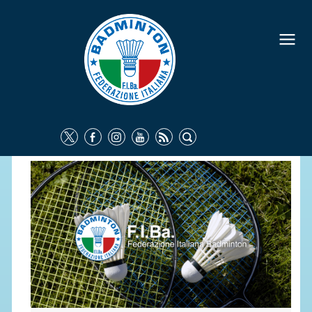
FEDERAZIONE
IDENTITÀ
CONSIGLIO FEDERALE
COMMISSIONI FEDERALI
ORGANI TERRITORIALI
SOCIETÀ SPORTIVE
CARTE FEDERALI
ATTI UFFICIALI
TUTELA DELLA SALUTE -
ANTIDOPING
COMUNICAZIONE E MARKETING