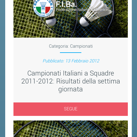
BANDI DI GARA E CONTRATTI
WHISTLEBLOWING
SPORTELLO FISCALE
NOVITÀ FISCALI
Categoria:
Campionati
MODULISTICA
Pubblicato: 13 Febbraio 2012
SCADENZARIO
Campionati Italiani a Squadre
DOCUMENTI E APPROFONDIMENTI
2011-2012: Risultati della settima
giornata
AIRBADMINTON
SEGUE
TAPPE REGIONALI AIRBADMINTON
PICKLEBALL