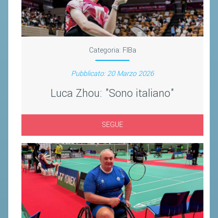
CLASSIFICHE 2016-2023
ATLETI D'INTERESSE NAZIONALE
SCHEDE ATLETI
Categoria:
FIBa
PROMOZIONE
Pubblicato: 20 Marzo 2026
NUOVI GIOCHI DELLA GIOVENTÙ
Luca Zhou: "Sono italiano"
PROGETTO SHUTTLE TIME
TROFEO CONI
SEGUE
ENTI DI PROMOZIONE SPORTIVA
PROGETTI CONI
PROGETTI SPORT E SALUTE
FORMAZIONE