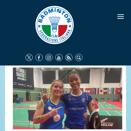
FEDERAZIONE
IDENTITÀ
CONSIGLIO FEDERALE
COMMISSIONI FEDERALI
ORGANI TERRITORIALI
SOCIETÀ SPORTIVE
CARTE FEDERALI
ATTI UFFICIALI
TUTELA DELLA SALUTE -
ANTIDOPING
COMUNICAZIONE E MARKETING