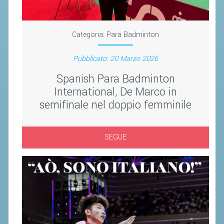
CLASSIFICHE 2013-2020
MODULI
Categoria:
Para Badminton
MANIFESTAZIONI SPORTIVE
UFFICIALI DI GARA
Pubblicato: 20 Marzo 2026
RICHIESTA TORNEI
Spanish Para Badminton
EVENTI SOSTENIBILI
International, De Marco in
semifinale nel doppio femminile
PARA BADMINTON
SEGUE
L'ATTIVITÀ
TESSERAMENTO
REGOLAMENTI
GARE
STAFF TECNICO