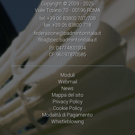
Copyright © 2009 - 2025
Viale Tiziano 70 - 00196 ROMA
tel: +39 06 83800 707/708
fax: +39 06 83800 718
federazione@badmintonitalia.it
fiba@pec.badmintonitalia.it
PI: 04774831004
CF: 96197870585
Moduli
Webmail
News
Mappa del sito
Privacy Policy
Cookie Policy
Modalità di Pagamento
Whistleblowing