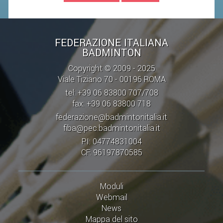
STAFF TECNICO
CTF – PALABADMINTON
FEDERAZIONE ITALIANA
BADMINTON
ATLETI D'INTERESSE NAZIONALE
Copyright © 2009 - 2025
SCHEDE ATLETI
Viale Tiziano 70 - 00196 ROMA
VOLA CON NOI
tel: +39 06 83800 707/708
fax: +39 06 83800 718
CENTRI TECNICI TERRITORIALI
federazione@badmintonitalia.it
COMMISSIONE ATLETI
fiba@pec.badmintonitalia.it
PI: 04774831004
TESSERAMENTO
CF: 96197870585
AFFILIAZIONE E TESSERAMENTO
Moduli
QUOTE E TASSE
Webmail
News
CONVENZIONI
Mappa del sito