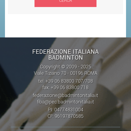
CERCA
SEGRETERIA FEDERALE
CONTATTI
AVVISI E BANDI
CIRCOLARI
RESPONSABILITÀ SOCIALE
FEDERAZIONE ITALIANA
SAFEGUARDING
BADMINTON
RICHIESTA PATROCINIO
Copyright © 2009 - 2025
Viale Tiziano 70 - 00196 ROMA
GIUSTIZIA FEDERALE
tel: +39 06 83800 707/708
fax: +39 06 83800 718
REGOLAMENTI
federazione@badmintonitalia.it
fiba@pec.badmintonitalia.it
PROVVEDIMENTI
PI: 04774831004
ORGANI DI GIUSTIZIA FEDERALE
CF: 96197870585
MAGLIA AZZURRA