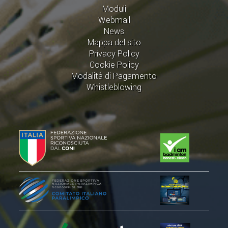
Moduli
Webmail
STAFF TECNICO
News
CTF – PALABADMINTON
Mappa del sito
Privacy Policy
ATLETI D'INTERESSE NAZIONALE
Cookie Policy
Modalità di Pagamento
SCHEDE ATLETI
Whistleblowing
VOLA CON NOI
CENTRI TECNICI TERRITORIALI
COMMISSIONE ATLETI
TESSERAMENTO
AFFILIAZIONE E TESSERAMENTO
QUOTE E TASSE
CONVENZIONI