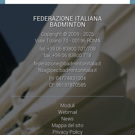
STAFF TECNICO
FEDERAZIONE ITALIANA
BADMINTON
CTF – PALABADMINTON
Copyright © 2009 - 2025
ATLETI D'INTERESSE NAZIONALE
Viale Tiziano 70 - 00196 ROMA
SCHEDE ATLETI
tel: +39 06 83800 707/708
VOLA CON NOI
fax: +39 06 83800 718
federazione@badmintonitalia.it
CENTRI TECNICI TERRITORIALI
fiba@pec.badmintonitalia.it
COMMISSIONE ATLETI
PI: 04774831004
CF: 96197870585
TESSERAMENTO
Moduli
AFFILIAZIONE E TESSERAMENTO
Webmail
QUOTE E TASSE
News
Mappa del sito
CONVENZIONI
Privacy Policy