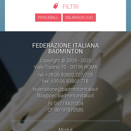
FILTRI
STAFF TECNICO
PICKLEBALL
SELARGIUS (CA)
CTF – PALABADMINTON
ATLETI D'INTERESSE NAZIONALE
SCHEDE ATLETI
FEDERAZIONE ITALIANA
BADMINTON
VOLA CON NOI
Copyright © 2009 - 2025
CENTRI TECNICI TERRITORIALI
Viale Tiziano 70 - 00196 ROMA
COMMISSIONE ATLETI
tel: +39 06 83800 707/708
fax: +39 06 83800 718
federazione@badmintonitalia.it
TESSERAMENTO
fiba@pec.badmintonitalia.it
PI: 04774831004
AFFILIAZIONE E TESSERAMENTO
CF: 96197870585
QUOTE E TASSE
CONVENZIONI
Moduli