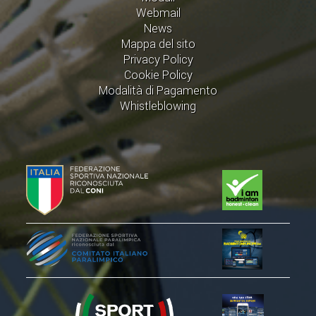
ACCEDI AL TESSERAMENTO ON
Webmail
LINE
News
Mappa del sito
ASSICURAZIONE
Privacy Policy
MODULI
Cookie Policy
Modalità di Pagamento
AFFILIARE UN ESD
Whistleblowing
GARE ED EVENTI
CALENDARIO
COMUNICATI
ALBO D'ORO CAMPIONATI ITALIANI
CAMPIONATI A SQUADRE
EVENTI INTERNAZIONALI
CLASSIFICHE NAZIONALI