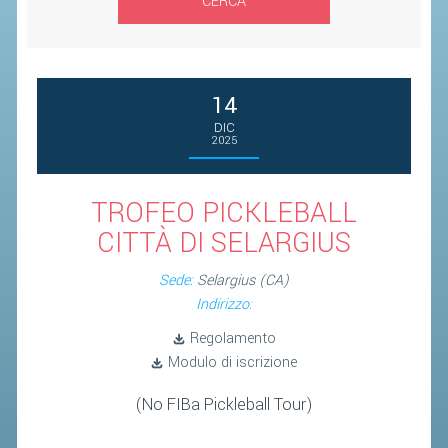
CERCA
SEGRETERIA FEDERALE
CONTATTI
AVVISI E BANDI
14
CIRCOLARI
DIC
RESPONSABILITÀ SOCIALE
2025
SAFEGUARDING
TROFEO PICKLEBALL
RICHIESTA PATROCINIO
CITTÀ DI SELARGIUS
GIUSTIZIA FEDERALE
Sede:
Selargius (CA)
Indirizzo:
REGOLAMENTI
Regolamento
PROVVEDIMENTI
Modulo di iscrizione
ORGANI DI GIUSTIZIA FEDERALE
(No FIBa Pickleball Tour)
MAGLIA AZZURRA