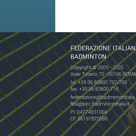
FEDERAZIONE ITALIA
BADMINTON
Copyright © 2009 - 2025
Viale Tiziano 70 - 00196 ROM
tel: +39 06 83800 707/708
fax: +39 06 83800 718
federazione@badmintonitalia.
fiba@pec.badmintonitalia.it
PI: 04774831004
CF: 96197870585