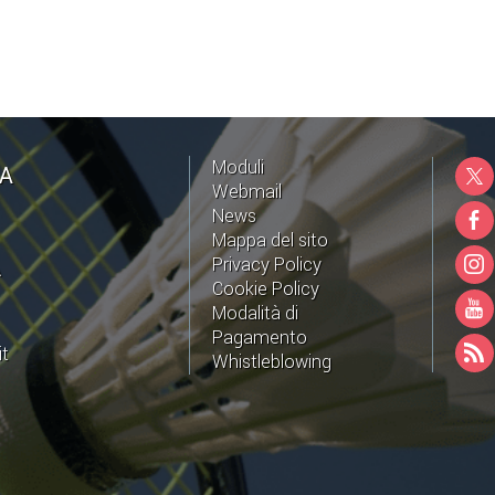
Moduli
NA
Webmail
News
Mappa del sito
Privacy Policy
A
Cookie Policy
Modalità di
Pagamento
it
Whistleblowing