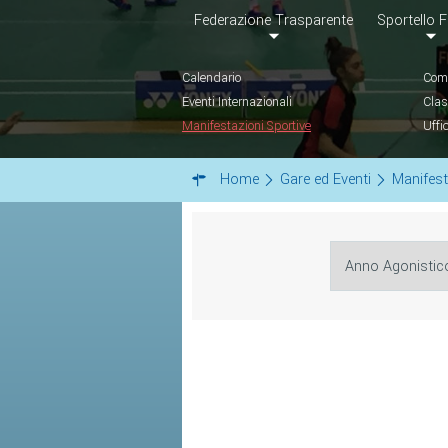
Federazione Trasparente
Sportello F
Calendario
Comu
Eventi Internazionali
Clas
Manifestazioni Sportive
Uffi
Home
Gare ed Eventi
Manifest