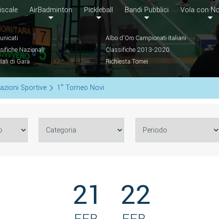
iscale
AirBadminton
Pickleball
Bandi Pubblici
Vola con No
nicati
Albo d'Oro Campionati Italiani
sifiche Nazionali
Classifiche 2013-2020
ciali di Gara
Richiesta Tornei
azioni Sportive
1° Torneo Novi
21
22