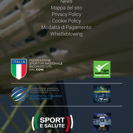
News
ACCEDI AL TESSERAMENTO ON
Mappa del sito
LINE
Privacy Policy
Cookie Policy
ASSICURAZIONE
Modalità di Pagamento
MODULI
Whistleblowing
AFFILIARE UN ESD
GARE ED EVENTI
CALENDARIO
COMUNICATI
ALBO D'ORO CAMPIONATI ITALIANI
CAMPIONATI A SQUADRE
EVENTI INTERNAZIONALI
CLASSIFICHE NAZIONALI