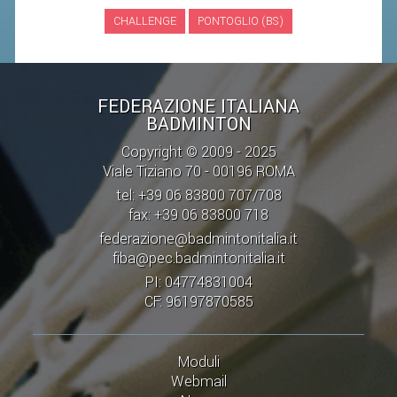
CHALLENGE
PONTOGLIO (BS)
STAFF TECNICO
CTF – PALABADMINTON
ATLETI D'INTERESSE NAZIONALE
FEDERAZIONE ITALIANA
BADMINTON
SCHEDE ATLETI
Copyright © 2009 - 2025
VOLA CON NOI
Viale Tiziano 70 - 00196 ROMA
CENTRI TECNICI TERRITORIALI
tel: +39 06 83800 707/708
fax: +39 06 83800 718
COMMISSIONE ATLETI
federazione@badmintonitalia.it
fiba@pec.badmintonitalia.it
TESSERAMENTO
PI: 04774831004
CF: 96197870585
AFFILIAZIONE E TESSERAMENTO
QUOTE E TASSE
Moduli
CONVENZIONI
Webmail