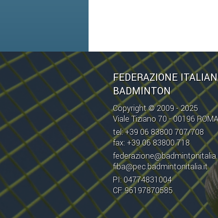
FEDERAZIONE ITALIA
BADMINTON
Copyright © 2009 - 2025
Viale Tiziano 70 - 00196 ROM
tel: +39 06 83800 707/708
fax: +39 06 83800 718
federazione@badmintonitalia.
fiba@pec.badmintonitalia.it
PI: 04774831004
CF: 96197870585