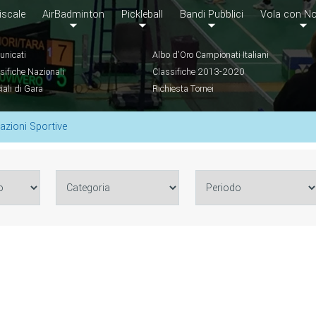
iscale
AirBadminton
Pickleball
Bandi Pubblici
Vola con No
nicati
Albo d'Oro Campionati Italiani
sifiche Nazionali
Classifiche 2013-2020
ciali di Gara
Richiesta Tornei
azioni Sportive