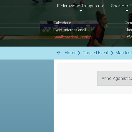
Federazione Trasparente
Sportello F
Calendario
Comu
Eventi Internazionali
Clas
Manifestazioni Sportive
Uffi
Home
Gare ed Eventi
Manifest