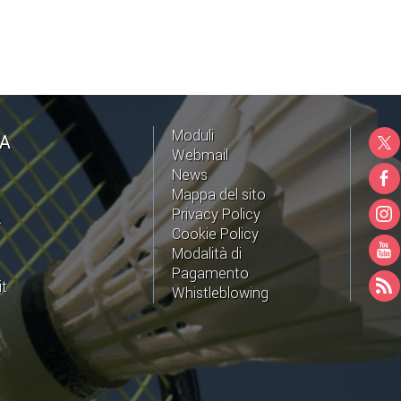
Moduli
NA
Webmail
News
Mappa del sito
Privacy Policy
A
Cookie Policy
Modalità di
Pagamento
it
Whistleblowing