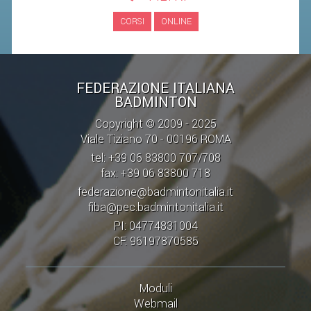
CORSI
ONLINE
STAFF TECNICO
CTF – PALABADMINTON
ATLETI D'INTERESSE NAZIONALE
FEDERAZIONE ITALIANA
BADMINTON
SCHEDE ATLETI
Copyright © 2009 - 2025
VOLA CON NOI
Viale Tiziano 70 - 00196 ROMA
CENTRI TECNICI TERRITORIALI
tel: +39 06 83800 707/708
fax: +39 06 83800 718
COMMISSIONE ATLETI
federazione@badmintonitalia.it
fiba@pec.badmintonitalia.it
TESSERAMENTO
PI: 04774831004
CF: 96197870585
AFFILIAZIONE E TESSERAMENTO
QUOTE E TASSE
Moduli
CONVENZIONI
Webmail