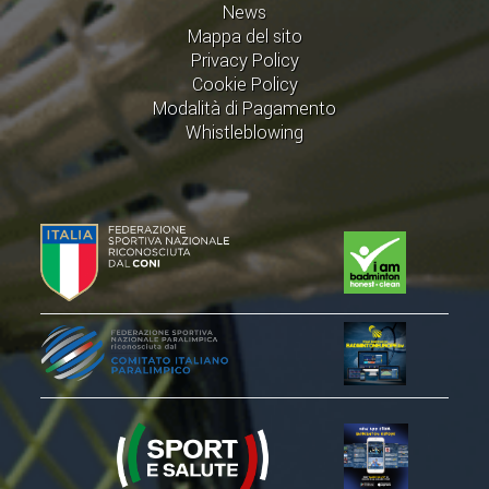
News
ACCEDI AL TESSERAMENTO ON
Mappa del sito
LINE
Privacy Policy
ASSICURAZIONE
Cookie Policy
Modalità di Pagamento
MODULI
Whistleblowing
AFFILIARE UN ESD
GARE ED EVENTI
CALENDARIO
COMUNICATI
ALBO D'ORO CAMPIONATI ITALIANI
CAMPIONATI A SQUADRE
EVENTI INTERNAZIONALI
CLASSIFICHE NAZIONALI