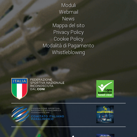
Moduli
Webmail
STAFF TECNICO
News
CTF – PALABADMINTON
Mappa del sito
Privacy Policy
ATLETI D'INTERESSE NAZIONALE
Cookie Policy
Modalità di Pagamento
SCHEDE ATLETI
Whistleblowing
VOLA CON NOI
CENTRI TECNICI TERRITORIALI
COMMISSIONE ATLETI
TESSERAMENTO
AFFILIAZIONE E TESSERAMENTO
QUOTE E TASSE
CONVENZIONI