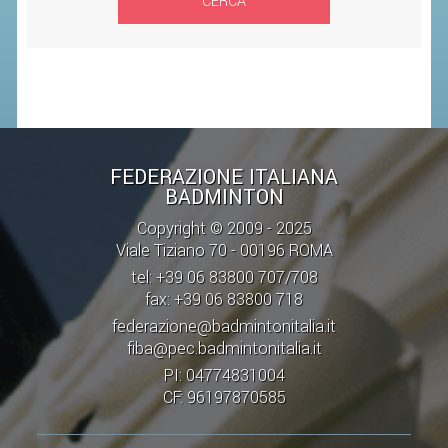
CERCA
SEGRETERIA FEDERALE
CONTATTI
AVVISI E BANDI
CIRCOLARI
RESPONSABILITÀ SOCIALE
FEDERAZIONE ITALIANA
SAFEGUARDING
BADMINTON
RICHIESTA PATROCINIO
Copyright © 2009 - 2025
Viale Tiziano 70 - 00196 ROMA
GIUSTIZIA FEDERALE
tel: +39 06 83800 707/708
fax: +39 06 83800 718
REGOLAMENTI
federazione@badmintonitalia.it
fiba@pec.badmintonitalia.it
PROVVEDIMENTI
PI: 04774831004
ORGANI DI GIUSTIZIA FEDERALE
CF: 96197870585
MAGLIA AZZURRA