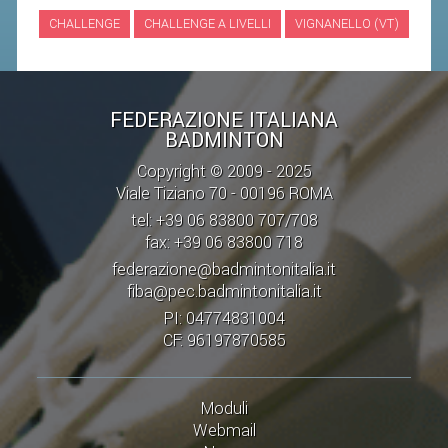
CHALLENGE
CHALLENGE A LIVELLI
VIGNANELLO (VT)
STAFF TECNICO
CTF – PALABADMINTON
ATLETI D'INTERESSE NAZIONALE
FEDERAZIONE ITALIANA
BADMINTON
SCHEDE ATLETI
Copyright © 2009 - 2025
VOLA CON NOI
Viale Tiziano 70 - 00196 ROMA
CENTRI TECNICI TERRITORIALI
tel: +39 06 83800 707/708
fax: +39 06 83800 718
COMMISSIONE ATLETI
federazione@badmintonitalia.it
fiba@pec.badmintonitalia.it
TESSERAMENTO
PI: 04774831004
CF: 96197870585
AFFILIAZIONE E TESSERAMENTO
QUOTE E TASSE
Moduli
CONVENZIONI
Webmail