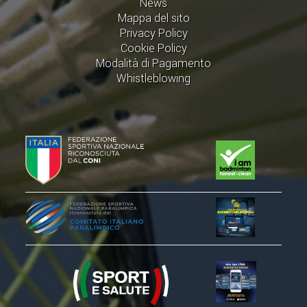
News
ACCEDI AL TESSERAMENTO ON
Mappa del sito
LINE
Privacy Policy
Cookie Policy
ASSICURAZIONE
Modalità di Pagamento
MODULI
Whistleblowing
AFFILIARE UN ESD
GARE ED EVENTI
CALENDARIO
COMUNICATI
ALBO D'ORO CAMPIONATI ITALIANI
CAMPIONATI A SQUADRE
EVENTI INTERNAZIONALI
CLASSIFICHE NAZIONALI