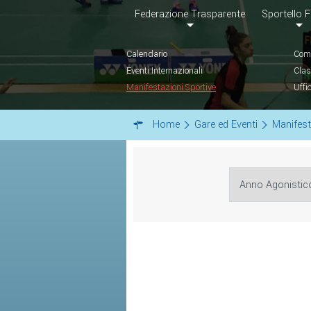
Federazione Trasparente
Sportello F
Calendario
Comu
Eventi Internazionali
Clas
Manifestazioni Sportive
Uffi
Home
Gare ed Eventi
Manifest