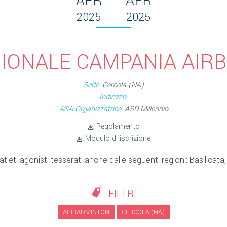
APR
APR
2025
2025
GIONALE CAMPANIA AIR
Sede:
Cercola (NA)
Indirizzo:
ASA Organizzatrice:
ASD Millennio
Regolamento
Modulo di iscrizione
leti agonisti tesserati anche dalle seguenti regioni: Basilicata, 
FILTRI
AIRBADMINTON
CERCOLA (NA)