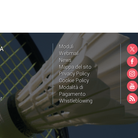
Moduli
NA
Webmail
News
Mappa del sito
Privacy Policy
A
Cookie Policy
Modalità di
Pagamento
it
Whistleblowing