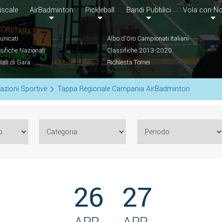
iscale
AirBadminton
Pickleball
Bandi Pubblici
Vola con No
nicati
Albo d'Oro Campionati Italiani
sifiche Nazionali
Classifiche 2013-2020
ciali di Gara
Richiesta Tornei
azioni Sportive
Tappa Regionale Campania AirBadminton
26
27