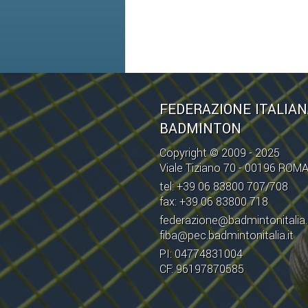
FEDERAZIONE ITALIA
BADMINTON
Copyright © 2009 - 2025
Viale Tiziano 70 - 00196 ROM
tel: +39 06 83800 707/708
fax: +39 06 83800 718
federazione@badmintonitalia.
fiba@pec.badmintonitalia.it
PI: 04774831004
CF: 96197870585