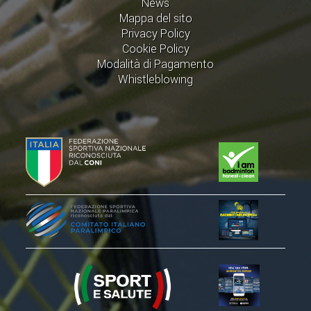
News
ACCEDI AL TESSERAMENTO ON
Mappa del sito
LINE
Privacy Policy
Cookie Policy
ASSICURAZIONE
Modalità di Pagamento
MODULI
Whistleblowing
AFFILIARE UN ESD
GARE ED EVENTI
CALENDARIO
COMUNICATI
ALBO D'ORO CAMPIONATI ITALIANI
CAMPIONATI A SQUADRE
EVENTI INTERNAZIONALI
CLASSIFICHE NAZIONALI