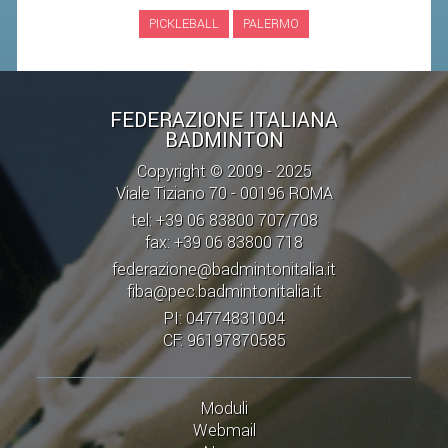
PICKLEBALL
PALERMO
STAFF TECNICO
CTF – PALABADMINTON
ATLETI D'INTERESSE NAZIONALE
FEDERAZIONE ITALIANA
BADMINTON
SCHEDE ATLETI
Copyright © 2009 - 2025
VOLA CON NOI
Viale Tiziano 70 - 00196 ROMA
CENTRI TECNICI TERRITORIALI
tel: +39 06 83800 707/708
fax: +39 06 83800 718
COMMISSIONE ATLETI
federazione@badmintonitalia.it
fiba@pec.badmintonitalia.it
TESSERAMENTO
PI: 04774831004
CF: 96197870585
AFFILIAZIONE E TESSERAMENTO
QUOTE E TASSE
Moduli
CONVENZIONI
Webmail