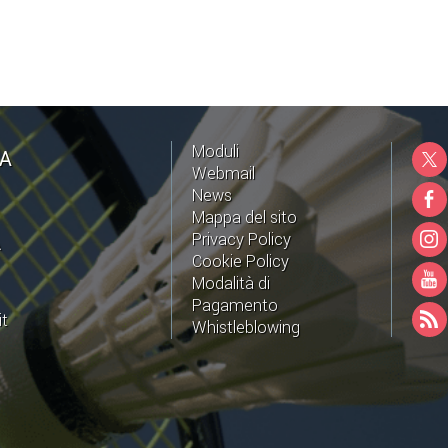
Moduli
NA
Webmail
News
Mappa del sito
Privacy Policy
A
Cookie Policy
Modalità di
Pagamento
it
Whistleblowing