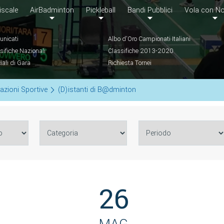
iscale
AirBadminton
Pickleball
Bandi Pubblici
Vola con No
nicati
Albo d'Oro Campionati Italiani
sifiche Nazionali
Classifiche 2013-2020
ciali di Gara
Richiesta Tornei
azioni Sportive
(D)istanti di B@dminton
26