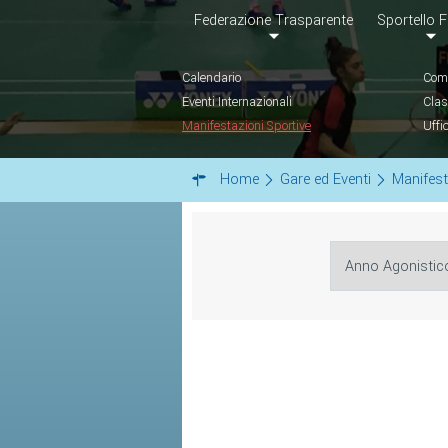
Federazione Trasparente
Sportello F
Calendario
Comu
Eventi Internazionali
Clas
Manifestazioni Sportive
Uffi
Home
Gare ed Eventi
Manifest