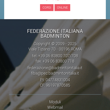
CORSI
ONLINE
STAFF TECNICO
CTF – PALABADMINTON
ATLETI D'INTERESSE NAZIONALE
FEDERAZIONE ITALIANA
BADMINTON
SCHEDE ATLETI
Copyright © 2009 - 2025
VOLA CON NOI
Viale Tiziano 70 - 00196 ROMA
CENTRI TECNICI TERRITORIALI
tel: +39 06 83800 707/708
fax: +39 06 83800 718
COMMISSIONE ATLETI
federazione@badmintonitalia.it
fiba@pec.badmintonitalia.it
TESSERAMENTO
PI: 04774831004
CF: 96197870585
AFFILIAZIONE E TESSERAMENTO
QUOTE E TASSE
Moduli
CONVENZIONI
Webmail