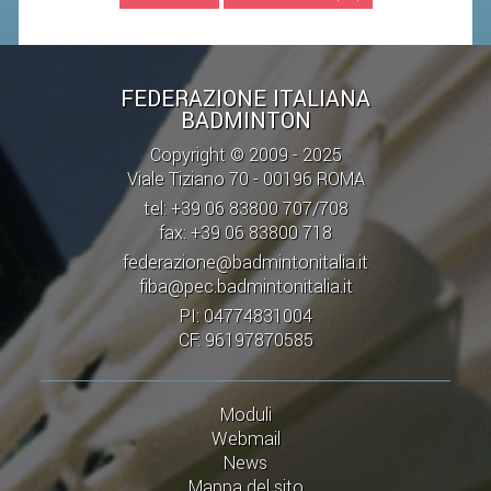
STAFF TECNICO
CTF – PALABADMINTON
FEDERAZIONE ITALIANA
BADMINTON
ATLETI D'INTERESSE NAZIONALE
Copyright © 2009 - 2025
SCHEDE ATLETI
Viale Tiziano 70 - 00196 ROMA
VOLA CON NOI
tel: +39 06 83800 707/708
fax: +39 06 83800 718
CENTRI TECNICI TERRITORIALI
federazione@badmintonitalia.it
COMMISSIONE ATLETI
fiba@pec.badmintonitalia.it
PI: 04774831004
TESSERAMENTO
CF: 96197870585
AFFILIAZIONE E TESSERAMENTO
Moduli
QUOTE E TASSE
Webmail
News
CONVENZIONI
Mappa del sito