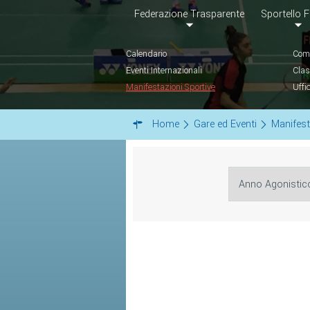
Federazione Trasparente
Sportello F
Calendario
Comu
Eventi Internazionali
Clas
Manifestazioni Sportive
Uffi
Home
Gare ed Eventi
Manifest