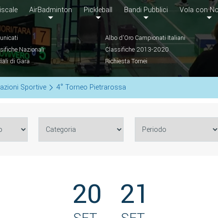
iscale
AirBadminton
Pickleball
Bandi Pubblici
Vola con No
nicati
Albo d'Oro Campionati Italiani
sifiche Nazionali
Classifiche 2013-2020
ciali di Gara
Richiesta Tornei
azioni Sportive
4° Torneo Pietrarossa
20
21