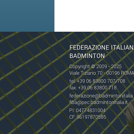
FEDERAZIONE ITALIA
BADMINTON
Copyright © 2009 - 2025
Viale Tiziano 70 - 00196 ROM
tel: +39 06 83800 707/708
fax: +39 06 83800 718
federazione@badmintonitalia.
fiba@pec.badmintonitalia.it
PI: 04774831004
CF: 96197870585