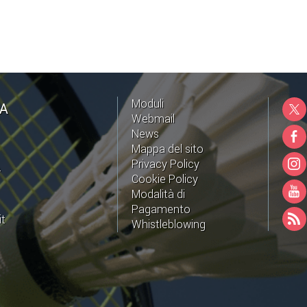
Moduli
NA
Webmail
News
Mappa del sito
Privacy Policy
A
Cookie Policy
Modalità di
Pagamento
it
Whistleblowing