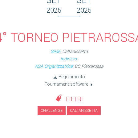
SET
SET
2025
2025
4° TORNEO PIETRAROSS
Sede:
Caltanissetta
Indirizzo:
ASA Organizzatrice:
BC Pietrarossa
Regolamento
Tournament software
FILTRI
CHALLENGE
CALTANISSETTA