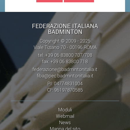
STAFF TECNICO
CTF – PALABADMINTON
FEDERAZIONE ITALIANA
BADMINTON
ATLETI D'INTERESSE NAZIONALE
Copyright © 2009 - 2025
SCHEDE ATLETI
Viale Tiziano 70 - 00196 ROMA
VOLA CON NOI
tel: +39 06 83800 707/708
fax: +39 06 83800 718
CENTRI TECNICI TERRITORIALI
federazione@badmintonitalia.it
COMMISSIONE ATLETI
fiba@pec.badmintonitalia.it
PI: 04774831004
TESSERAMENTO
CF: 96197870585
AFFILIAZIONE E TESSERAMENTO
Moduli
QUOTE E TASSE
Webmail
News
CONVENZIONI
Mappa del sito