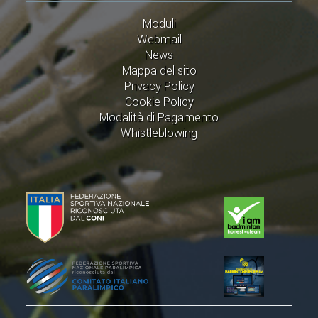
ACCEDI AL TESSERAMENTO ON
Moduli
LINE
Webmail
ASSICURAZIONE
News
Mappa del sito
MODULI
Privacy Policy
AFFILIARE UN ESD
Cookie Policy
Modalità di Pagamento
Whistleblowing
GARE ED EVENTI
CALENDARIO
COMUNICATI
ALBO D'ORO CAMPIONATI ITALIANI
CAMPIONATI A SQUADRE
EVENTI INTERNAZIONALI
CLASSIFICHE NAZIONALI