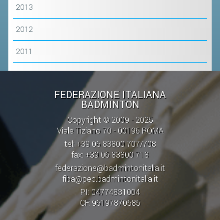
2013
STAFF TECNICO
2012
CTF – PALABADMINTON
2011
ATLETI D'INTERESSE NAZIONALE
SCHEDE ATLETI
VOLA CON NOI
FEDERAZIONE ITALIANA
BADMINTON
CENTRI TECNICI TERRITORIALI
Copyright © 2009 - 2025
COMMISSIONE ATLETI
Viale Tiziano 70 - 00196 ROMA
tel: +39 06 83800 707/708
TESSERAMENTO
fax: +39 06 83800 718
federazione@badmintonitalia.it
AFFILIAZIONE E TESSERAMENTO
fiba@pec.badmintonitalia.it
PI: 04774831004
QUOTE E TASSE
CF: 96197870585
CONVENZIONI