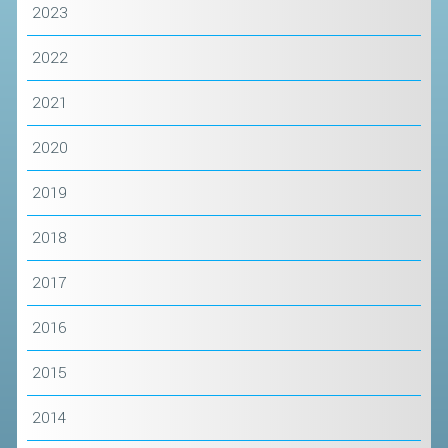
SEGRETERIA FEDERALE
2023
CONTATTI
2022
AVVISI E BANDI
2021
CIRCOLARI
RESPONSABILITÀ SOCIALE
2020
SAFEGUARDING
2019
RICHIESTA PATROCINIO
2018
GIUSTIZIA FEDERALE
2017
REGOLAMENTI
2016
PROVVEDIMENTI
2015
ORGANI DI GIUSTIZIA FEDERALE
2014
MAGLIA AZZURRA