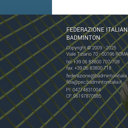
FEDERAZIONE ITALIA
BADMINTON
Copyright © 2009 - 2025
Viale Tiziano 70 - 00196 ROM
tel: +39 06 83800 707/708
fax: +39 06 83800 718
federazione@badmintonitalia.
fiba@pec.badmintonitalia.it
PI: 04774831004
CF: 96197870585