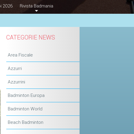
i 2026
Rivista Badmania
CATEGORIE NEWS
Area Fiscale
Azzurri
Azzurrini
Badminton Europa
Badminton World
Beach Badminton