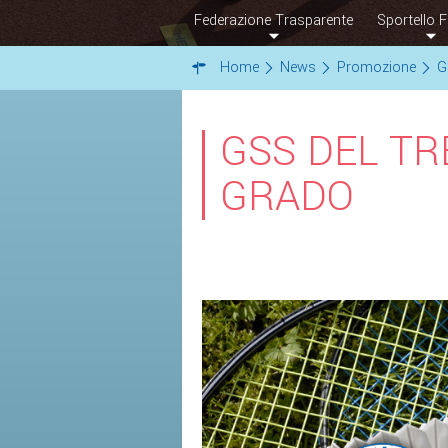
Federazione Trasparente
Sportello F
Home
News
Promozione
G
GSS DEL TREN
GRADO