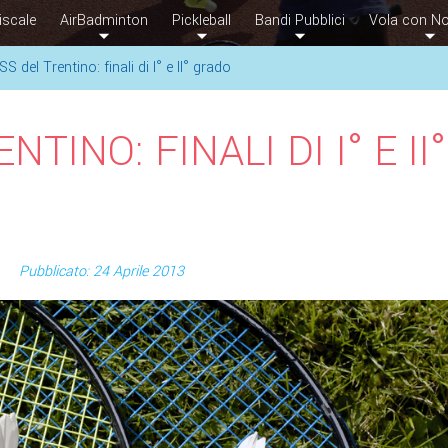
iscale
AirBadminton
Pickleball
Bandi Pubblici
Vola con No
SS del Trentino: finali di I° e II° grado
TINO: FINALI DI I° E II°
Pubblicato: 24 Aprile 2013