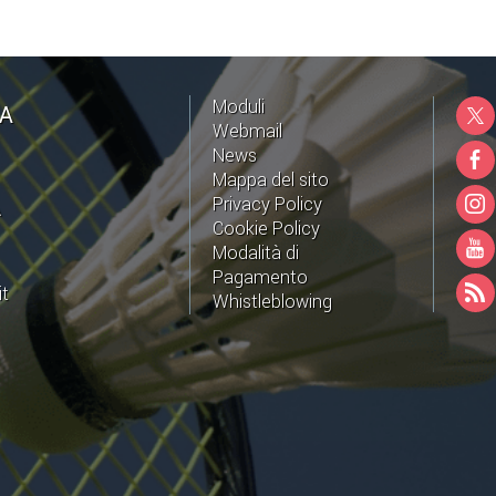
Moduli
NA
Webmail
News
Mappa del sito
Privacy Policy
A
Cookie Policy
Modalità di
Pagamento
it
Whistleblowing