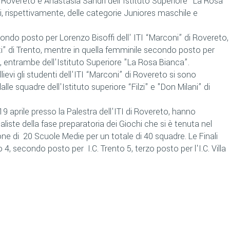
i Rovereto e Anastasia Sandri dell'Istituto Superiore "La Rosa
i, rispettivamente, delle categorie Juniores maschile e
condo posto per Lorenzo Bisoffi dell' ITI “Marconi” di Rovereto,
ati” di Trento, mentre in quella femminile secondo posto per
i, entrambe
dell'Istituto Superiore "La Rosa Bianca”.
llievi gli studenti dell'ITI “Marconi” di Rovereto si sono
alle squadre dell'Istituto superiore “Filzi" e "Don Milani” di
ì 19 aprile presso la Palestra dell'ITI di Rovereto, hanno
aliste della fase preparatoria dei Giochi che si è tenuta nel
e di 20 Scuole Medie per un totale di 40 squadre. Le Finali
to 4, secondo posto per I.C. Trento 5, terzo posto per l'I.C. Villa