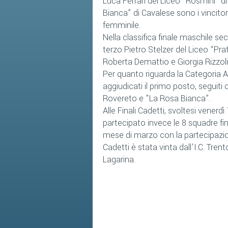
Luca Ferrari del Liceo “Rosmini” d
Bianca” di Cavalese sono i vincitor
femminile.
Nella classifica finale maschile se
terzo Pietro Stelzer del Liceo “Pr
Roberta Demattio e Giorgia Rizzol
Per quanto riguarda la Categoria
A
aggiudicati il primo posto, seguiti d
Rovereto e "La Rosa Bianca”.
Alle Finali Cadetti, svoltesi venerd
partecipato invece le 8 squadre fin
mese di marzo con la partecipazion
Cadetti è stata vinta dall'I.C. Tren
Lagarina.