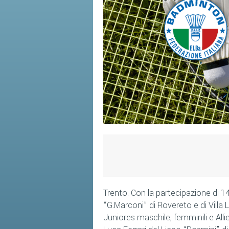
Trento. Con la partecipazione di 14 
“G.Marconi” di Rovereto e di Villa L
Juniores maschile, femminili e Allie