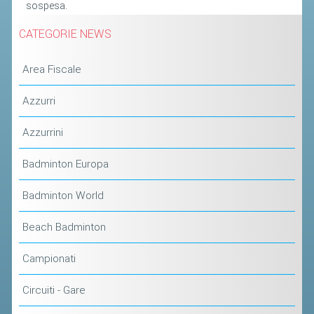
sospesa.
STAFF TECNICO
CATEGORIE NEWS
CTF – PALABADMINTON
Area Fiscale
ATLETI D'INTERESSE NAZIONALE
Azzurri
SCHEDE ATLETI
VOLA CON NOI
Azzurrini
CENTRI TECNICI TERRITORIALI
Badminton Europa
COMMISSIONE ATLETI
Badminton World
TESSERAMENTO
Beach Badminton
AFFILIAZIONE E TESSERAMENTO
Campionati
QUOTE E TASSE
Circuiti - Gare
CONVENZIONI