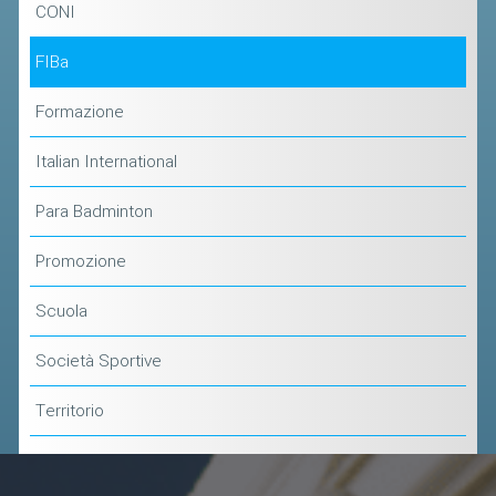
CONI
ACCEDI AL TESSERAMENTO ON
LINE
FIBa
ASSICURAZIONE
Formazione
MODULI
AFFILIARE UN ESD
Italian International
Para Badminton
GARE ED EVENTI
Promozione
CALENDARIO
COMUNICATI
Scuola
ALBO D'ORO CAMPIONATI ITALIANI
Società Sportive
CAMPIONATI A SQUADRE
Territorio
EVENTI INTERNAZIONALI
CLASSIFICHE NAZIONALI