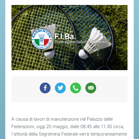
SEGRETERIA FEDERALE
CONTATTI
AVVISI E BANDI
CIRCOLARI
RESPONSABILITÀ SOCIALE
SAFEGUARDING
RICHIESTA PATROCINIO
GIUSTIZIA FEDERALE
REGOLAMENTI
PROVVEDIMENTI
A causa di lavori di manutenzione nel Palazzo delle
ORGANI DI GIUSTIZIA FEDERALE
Federazioni, oggi 20 maggio, dalle 08.45 alle 11.30 circa,
l'attività della Segretreria Federale verrà temporaneamente
MAGLIA AZZURRA