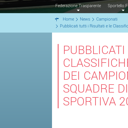
Federazione Trasparente
Sportello F
Home
News
Campionati
Pubblicati tutti i Risultati e le Clas
PUBBLICATI 
CLASSIFICH
DEI CAMPION
SQUADRE DI
SPORTIVA 2