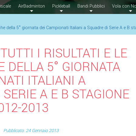
iscale
AirBadminton
Pickleball
Bandi Pubblici
Vola con No
sifiche della 5° giornata dei Campionati Italiani a Squadre di Serie A e B
TUTTI I RISULTATI E LE
E DELLA 5° GIORNATA
ATI ITALIANI A
 SERIE A E B STAGIONE
012-2013
Pubblicato: 24 Gennaio 2013