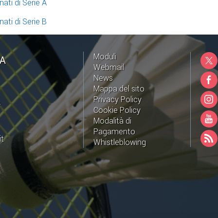
ati di Serie A
ati di Serie B
Moduli
NA
Webmail
News
Mappa del sito
Privacy Policy
A
Cookie Policy
Modalità di
Pagamento
it
Whistleblowing