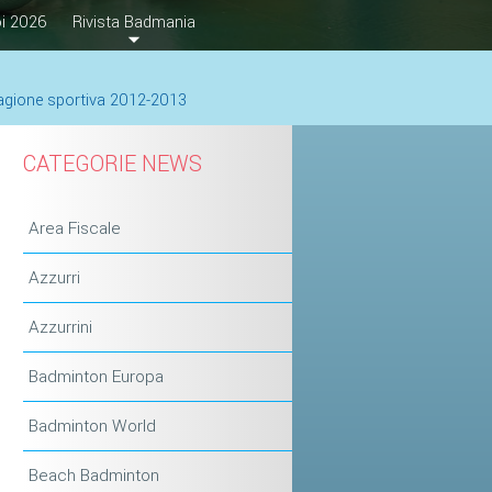
i 2026
Rivista Badmania
 stagione sportiva 2012-2013
CATEGORIE NEWS
Area Fiscale
Azzurri
Azzurrini
Badminton Europa
Badminton World
Beach Badminton