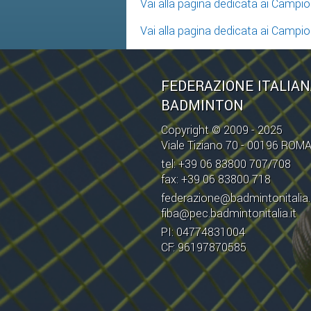
Vai alla pagina dedicata ai Campion
Vai alla pagina dedicata ai Campion
FEDERAZIONE ITALIA
BADMINTON
Copyright © 2009 - 2025
Viale Tiziano 70 - 00196 ROM
tel: +39 06 83800 707/708
fax: +39 06 83800 718
federazione@badmintonitalia.
fiba@pec.badmintonitalia.it
PI: 04774831004
CF: 96197870585