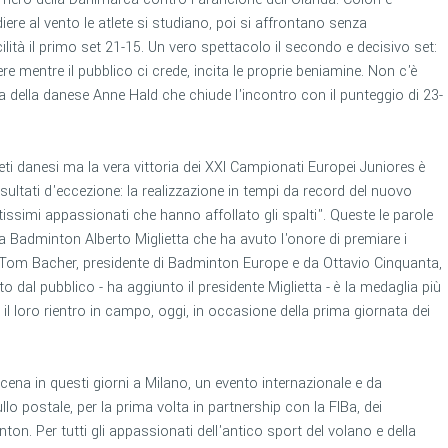
ere al vento le atlete si studiano, poi si affrontano senza
lità il primo set 21-15. Un vero spettacolo il secondo e decisivo set:
re mentre il pubblico ci crede, incita le proprie beniamine. Non c'è
inta della danese Anne Hald che chiude l'incontro con il punteggio di 23-
leti danesi ma la vera vittoria dei XXI Campionati Europei Juniores è
isultati d'eccezione: la realizzazione in tempi da record del nuovo
ssimi appassionati che hanno affollato gli spalti". Queste le parole
na Badminton Alberto Miglietta che ha avuto l'onore di premiare i
a Tom Bacher, presidente di Badminton Europe e da Ottavio Cinquanta,
al pubblico - ha aggiunto il presidente Miglietta - è la medaglia più
il loro rientro in campo, oggi, in occasione della prima giornata dei
cena in questi giorni a Milano, un evento internazionale e da
ullo postale, per la prima volta in partnership con la FIBa, dei
n. Per tutti gli appassionati dell'antico sport del volano e della