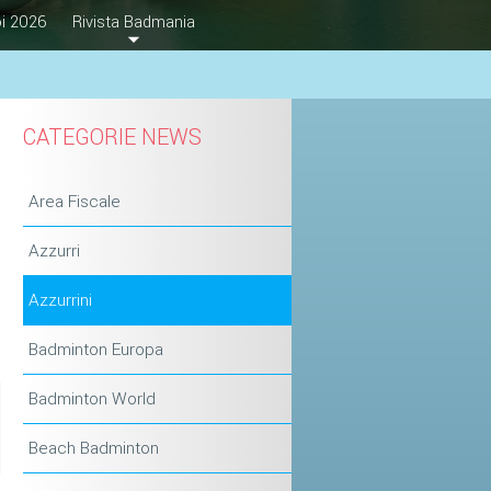
i 2026
Rivista Badmania
CATEGORIE NEWS
Area Fiscale
Azzurri
Azzurrini
Badminton Europa
Badminton World
Beach Badminton