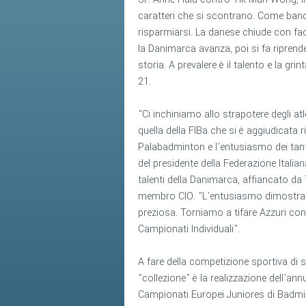
caratteri che si scontrano. Come bandi
risparmiarsi. La danese chiude con faci
la Danimarca avanza, poi si fa riprende
storia. A prevalere è il talento e la gr
21.
"Ci inchiniamo allo strapotere degli at
quella della FIBa che si è aggiudicata r
Palabadminton e l'entusiasmo dei tanti
del presidente della Federazione Italia
talenti della Danimarca, affiancato d
membro CIO. "L'entusiasmo dimostrato d
preziosa. Torniamo a tifare Azzuri con 
Campionati Individuali".
A fare della competizione sportiva di s
"collezione" è la realizzazione dell'ann
Campionati Europei Juniores di Badminto