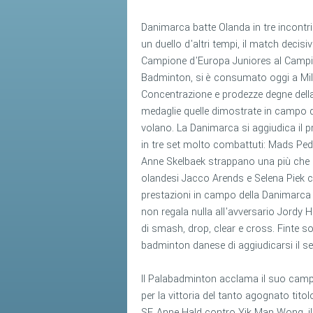
Danimarca batte Olanda in tre incontr
un duello d'altri tempi, il match decisivo
Campione d'Europa Juniores al Campi
Badminton, si è consumato oggi a Mi
Concentrazione e prodezze degne della
medaglie quelle dimostrate in campo d
volano. La Danimarca si aggiudica il p
in tre set molto combattuti: Mads Pe
Anne Skelbaek strappano una più che me
olandesi Jacco Arends e Selena Piek co
prestazioni in campo della Danimarca ch
non regala nulla all'avversario Jordy 
di smash, drop, clear e cross. Finte so
badminton danese di aggiudicarsi il s
Il Palabadminton acclama il suo campione
per la vittoria del tanto agognato tit
SF. Anne Hald contro Yik Man Wong, il 