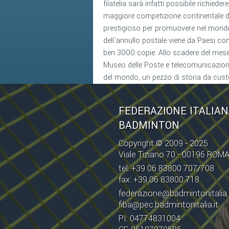
filatelia sarà infatti possibile richied
maggiore competizione continentale di
prestigioso per promuovere nel mondo
dell'annullo postale viene da Paesi co
ben 3000 copie. Allo scadere del mese,
Museo delle Poste e telecomunicazioni
del mondo, un pezzo di storia da custo
FEDERAZIONE ITALIA
BADMINTON
Copyright © 2009 - 2025
Viale Tiziano 70 - 00196 ROM
tel: +39 06 83800 707/708
fax: +39 06 83800 718
federazione@badmintonitalia.
fiba@pec.badmintonitalia.it
PI: 04774831004