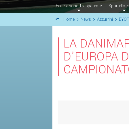
Federazione Trasparente
Sportello F
Home
News
Azzurrini
EYOF 
LA DANIMA
D'EUROPA 
CAMPIONAT