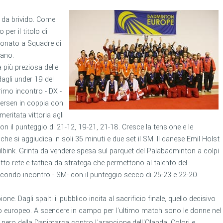
i da brivido. Come
 per il titolo di
onato a Squadre di
lano.
 più preziosa delle
agli under 19 del
rimo incontro - DX -
dersen in coppia con
ritata vittoria agli
n il punteggio di 21-12, 19-21, 21-18. Cresce la tensione e le
e si aggiudica in soli 35 minuti e due set il SM. Il danese Emil Holst
Hilbink. Grinta da vendere spesa sul parquet del Palabadminton a colpi
tto rete e tattica da stratega che permettono al talento del
econdo incontro - SM- con il punteggio secco di 25-23 e 22-20.
. Dagli spalti il pubblico incita al sacrificio finale, quello decisivo
olo europeo. A scendere in campo per l'ultimo match sono le donne nel
nero della Danimarca contro l'arancione dell'Olanda. Colori e