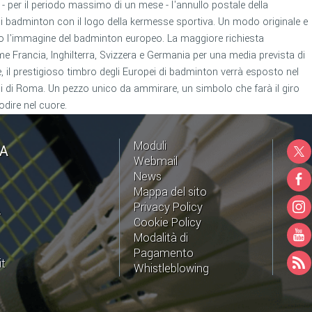
ere - per il periodo massimo di un mese - l'annullo postale della
 badminton con il logo della kermesse sportiva. Un modo originale e
 l'immagine del badminton europeo. La maggiore richiesta
me Francia, Inghilterra, Svizzera e Germania per una media prevista di
 il prestigioso timbro degli Europei di badminton verrà esposto nel
 di Roma. Un pezzo unico da ammirare, un simbolo che farà il giro
dire nel cuore.
Moduli
NA
Webmail
News
Mappa del sito
Privacy Policy
A
Cookie Policy
Modalità di
Pagamento
it
Whistleblowing