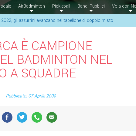
iscale
AirBadminton
Pickleball
Bandi Pubblici
Vola con No
2022, gli azzurrini avanzano nel tabellone di doppio misto
RCA È CAMPIONE
DEL BADMINTON NEL
O A SQUADRE
Pubblicato: 07 Aprile 2009