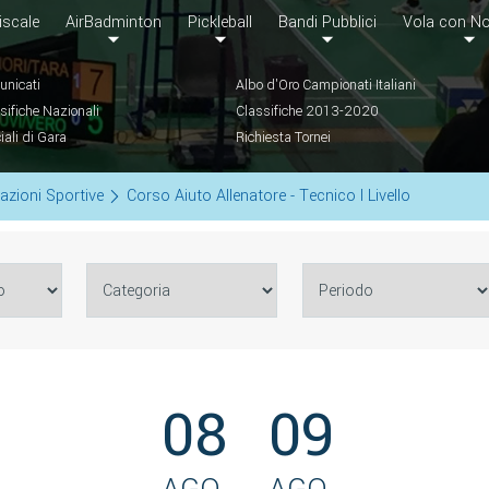
iscale
AirBadminton
Pickleball
Bandi Pubblici
Vola con No
nicati
Albo d'Oro Campionati Italiani
sifiche Nazionali
Classifiche 2013-2020
ciali di Gara
Richiesta Tornei
azioni Sportive
Corso Aiuto Allenatore - Tecnico I Livello
08
09