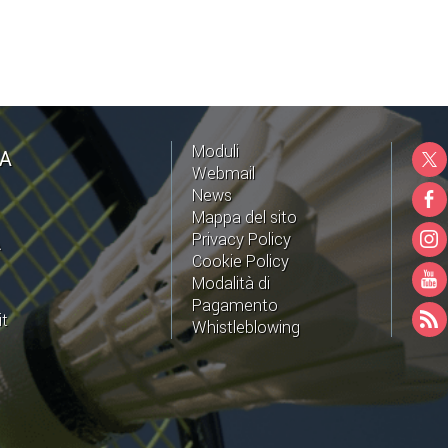
Moduli
NA
Webmail
News
Mappa del sito
Privacy Policy
A
Cookie Policy
Modalità di
Pagamento
it
Whistleblowing