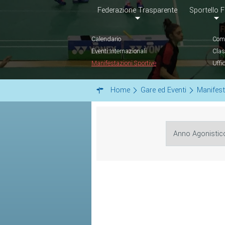
Federazione Trasparente
Sportello F
Calendario
Comu
Eventi Internazionali
Clas
Manifestazioni Sportive
Uffi
Home
Gare ed Eventi
Manifest