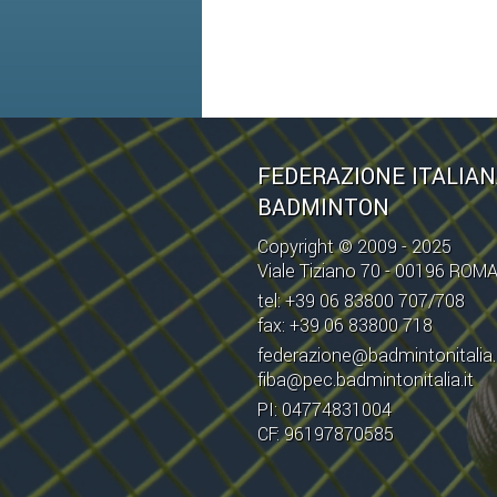
FEDERAZIONE ITALIA
BADMINTON
Copyright © 2009 - 2025
Viale Tiziano 70 - 00196 ROM
tel: +39 06 83800 707/708
fax: +39 06 83800 718
federazione@badmintonitalia.
fiba@pec.badmintonitalia.it
PI: 04774831004
CF: 96197870585