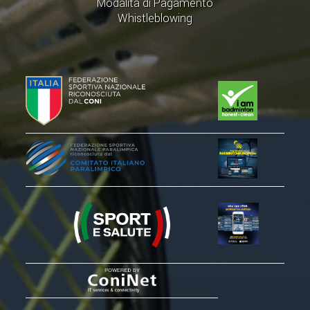
Modalità di Pagamento
ACCEDI AL TESSERAMENTO ON
Whistleblowing
LINE
ASSICURAZIONE
MODULI
AFFILIARE UN ESD
GARE ED EVENTI
CALENDARIO
COMUNICATI
ALBO D'ORO CAMPIONATI ITALIANI
CAMPIONATI A SQUADRE
EVENTI INTERNAZIONALI
CLASSIFICHE NAZIONALI