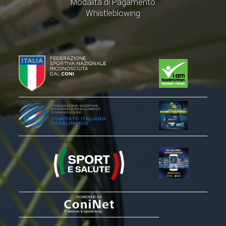
Modalità di Pagamento
ACCEDI AL TESSERAMENTO ON
Whistleblowing
LINE
ASSICURAZIONE
MODULI
AFFILIARE UN ESD
GARE ED EVENTI
CALENDARIO
COMUNICATI
ALBO D'ORO CAMPIONATI ITALIANI
CAMPIONATI A SQUADRE
EVENTI INTERNAZIONALI
CLASSIFICHE NAZIONALI